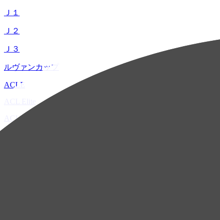
Ｊ１
Ｊ２
Ｊ３
ルヴァンカップ
ACLE
ACL Elite
ACL2
ACL Two
U-21
ホーム
試合速報