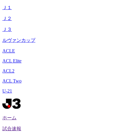
Ｊ１
Ｊ２
Ｊ３
ルヴァンカップ
ACLE
ACL Elite
ACL2
ACL Two
U-21
ホーム
試合速報