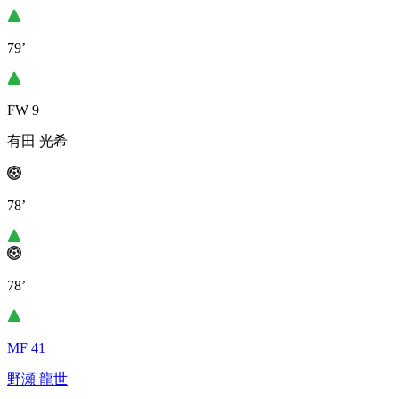
79’
FW 9
有田 光希
78’
78’
MF 41
野瀬 龍世