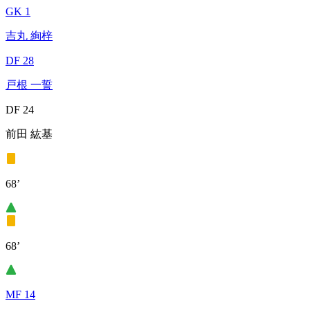
GK 1
吉丸 絢梓
DF 28
戸根 一誓
DF 24
前田 紘基
68’
68’
MF 14