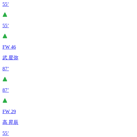
55’
55’
FW 46
武 星弥
87’
87’
FW 29
高 昇辰
55’