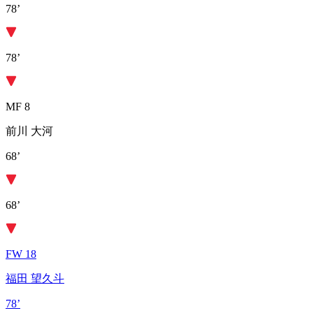
78’
78’
MF 8
前川 大河
68’
68’
FW 18
福田 望久斗
78’