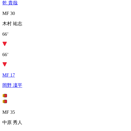
乾 貴哉
MF 30
木村 祐志
66’
66’
MF 17
岡野 凜平
MF 35
中原 秀人