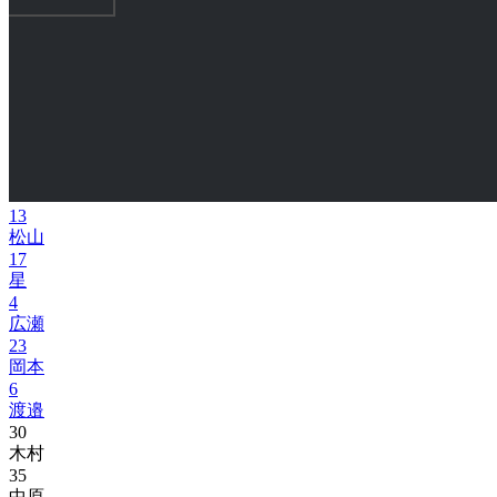
13
松山
17
星
4
広瀬
23
岡本
6
渡邉
30
木村
35
中原