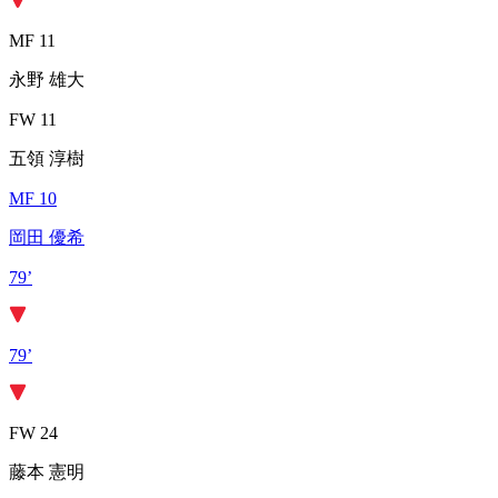
MF 11
永野 雄大
FW 11
五領 淳樹
MF 10
岡田 優希
79’
79’
FW 24
藤本 憲明