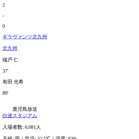
2
-
0
ギラヴァンツ北九州
北九州
端戸 仁
37'
有田 光希
89'
鹿児島放送
白波スタジアム
入場者数
:
6,081人
天候
:
雨
｜
気温
:
22.5℃
｜
湿度
:
83%