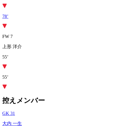
78’
FW 7
上形 洋介
55’
55’
控えメンバー
GK 31
大内 一生