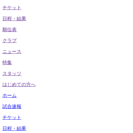
チケット
日程・結果
順位表
クラブ
ニュース
特集
スタッツ
はじめての方へ
ホーム
試合速報
チケット
日程・結果