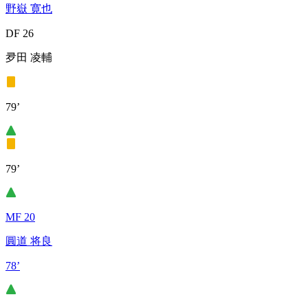
野嶽 寛也
DF 26
夛田 凌輔
79’
79’
MF 20
圓道 将良
78’