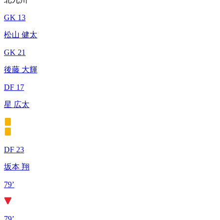
GK 13
松山 健太
GK 21
後藤 大輝
DF 17
星 広太
DF 23
坂本 翔
79’
79’