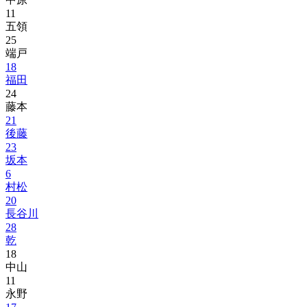
11
五領
25
端戸
18
福田
24
藤本
21
後藤
23
坂本
6
村松
20
長谷川
28
乾
18
中山
11
永野