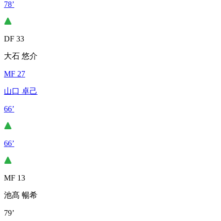
78’
DF 33
大石 悠介
MF 27
山口 卓己
66’
66’
MF 13
池髙 暢希
79’