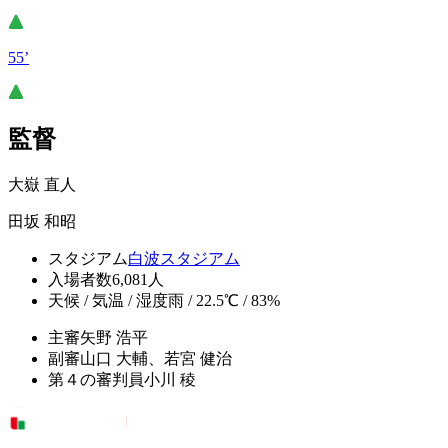
55’
監督
大嶽 直人
田坂 和昭
スタジアム
白波スタジアム
入場者数
6,081人
天候 / 気温 / 湿度
雨 / 22.5℃ / 83%
主審
矢野 浩平
副審
山口 大輔、若宮 健治
第４の審判員
小川 稜