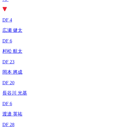
DF 4
広瀬 健太
DF 6
村松 航太
DF 23
岡本 將成
DF 20
長谷川 光基
DF 6
渡邉 英祐
DF 28