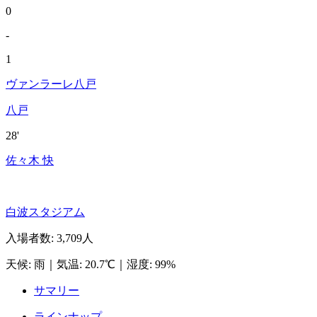
0
-
1
ヴァンラーレ八戸
八戸
28'
佐々木 快
白波スタジアム
入場者数
:
3,709人
天候
:
雨
｜
気温
:
20.7℃
｜
湿度
:
99%
サマリー
ラインナップ