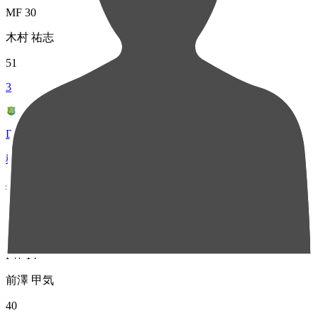
MF 30
木村 祐志
51
3
DF 5
稲積 大介
43
4
FW 14
前澤 甲気
40