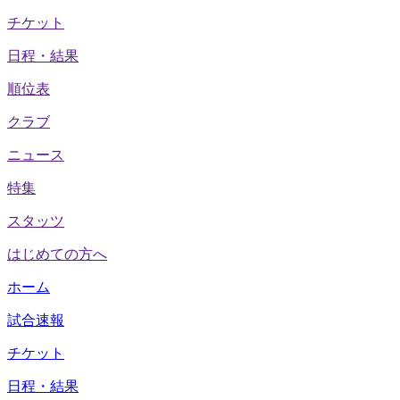
チケット
日程・結果
順位表
クラブ
ニュース
特集
スタッツ
はじめての方へ
ホーム
試合速報
チケット
日程・結果