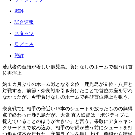
戦評
試合速報
スタッツ
見どころ
戦評
若武者の台頭が著しい鹿児島。負けなしのホームで狙うは首
位再浮上
約１カ月ぶりのホーム戦となる２位・鹿児島が９位・八戸と
対戦する。前節・奈良戦を引き分けたことで首位の座を守れ
なかったが、今季負けなしのホームで再び首位浮上を狙う。
奈良戦では相手の倍近い15本のシュートを放ったものの無得
点で終わった鹿児島だが、大嶽 直人監督は「ポジティブに
捉えていることのほうが大きい」と言う。果敢にアタッキン
グサードまで攻め込み、相手の守備が整う前にシュートを打
つ形も何本か作れた。守備ラインを押し上げ、前線から積極