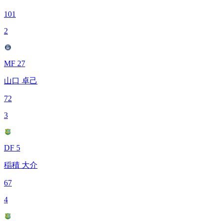
101
2
MF 27
山口 卓己
72
3
DF 5
稲積 大介
67
4