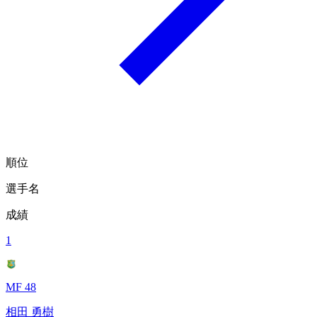
順位
選手名
成績
1
MF 48
相田 勇樹