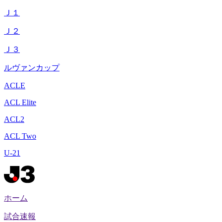
Ｊ１
Ｊ２
Ｊ３
ルヴァンカップ
ACLE
ACL Elite
ACL2
ACL Two
U-21
ホーム
試合速報