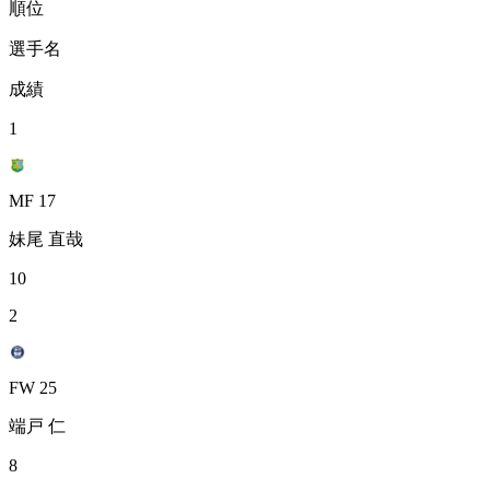
順位
選手名
成績
1
MF 17
妹尾 直哉
10
2
FW 25
端戸 仁
8