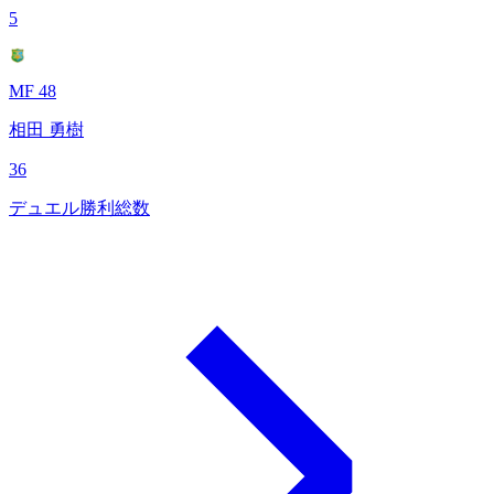
5
MF 48
相田 勇樹
36
デュエル勝利総数