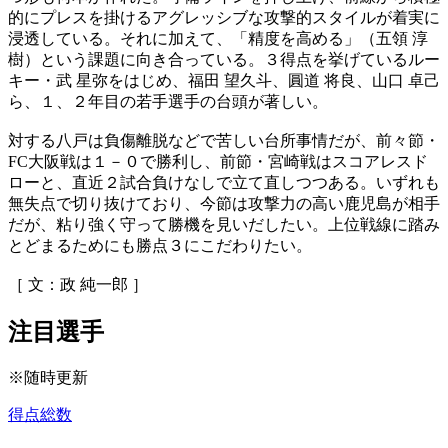
的にプレスを掛けるアグレッシブな攻撃的スタイルが着実に
浸透している。それに加えて、「精度を高める」（五領 淳
樹）という課題に向き合っている。３得点を挙げているルー
キー・武 星弥をはじめ、福田 望久斗、圓道 将良、山口 卓己
ら、１、２年目の若手選手の台頭が著しい。
対する八戸は負傷離脱などで苦しい台所事情だが、前々節・
FC大阪戦は１－０で勝利し、前節・宮崎戦はスコアレスド
ローと、直近２試合負けなしで立て直しつつある。いずれも
無失点で切り抜けており、今節は攻撃力の高い鹿児島が相手
だが、粘り強く守って勝機を見いだしたい。上位戦線に踏み
とどまるためにも勝点３にこだわりたい。
［ 文：政 純一郎 ］
注目選手
※随時更新
得点総数