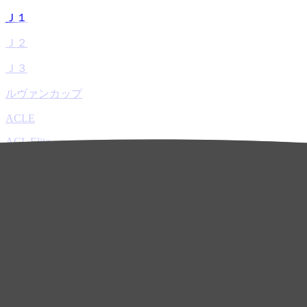
Ｊ１
Ｊ２
Ｊ３
ルヴァンカップ
ACLE
ACL Elite
ACL2
ACL Two
U-21
ホーム
試合速報