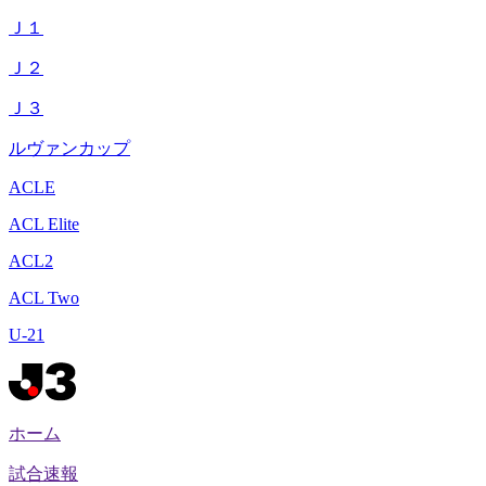
Ｊ１
Ｊ２
Ｊ３
ルヴァンカップ
ACLE
ACL Elite
ACL2
ACL Two
U-21
ホーム
試合速報