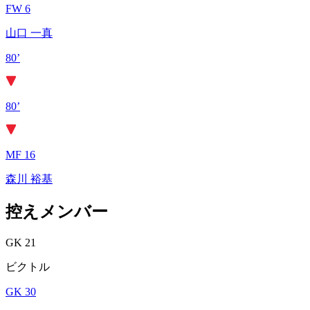
FW 6
山口 一真
80’
80’
MF 16
森川 裕基
控えメンバー
GK 21
ビクトル
GK 30