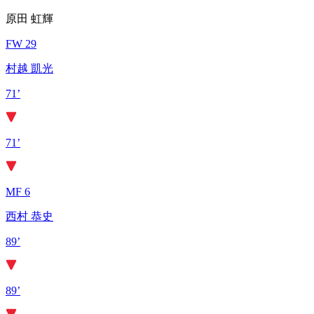
原田 虹輝
FW 29
村越 凱光
71’
71’
MF 6
西村 恭史
89’
89’