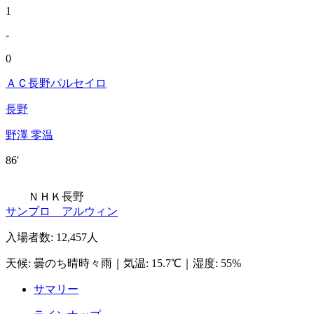
1
-
0
ＡＣ長野パルセイロ
長野
野澤 零温
86'
ＮＨＫ長野
サンプロ アルウィン
入場者数
:
12,457人
天候
:
曇のち晴時々雨
｜
気温
:
15.7℃
｜
湿度
:
55%
サマリー