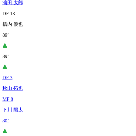
濵田 太郎
DF 13
橋内 優也
89’
89’
DF 3
秋山 拓也
MF 8
下川 陽太
80’