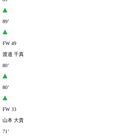
89’
FW 49
渡邉 千真
80’
80’
FW 33
山本 大貴
71’