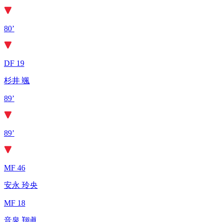
80’
DF 19
杉井 颯
89’
89’
MF 46
安永 玲央
MF 18
音泉 翔眞