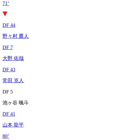
71’
DF 44
野々村 鷹人
DF 7
大野 佑哉
DF 43
常田 克人
DF 5
池ヶ谷 颯斗
DF 41
山本 龍平
80’