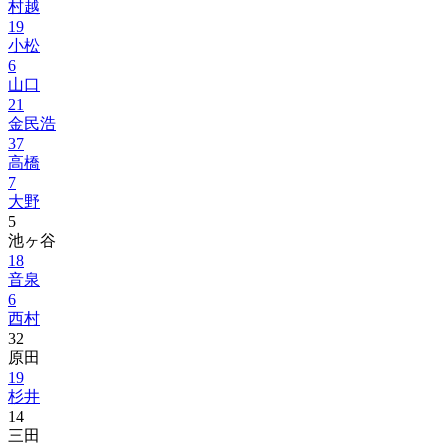
村越
19
小松
6
山口
21
金民浩
37
高橋
7
大野
5
池ヶ谷
18
音泉
6
西村
32
原田
19
杉井
14
三田