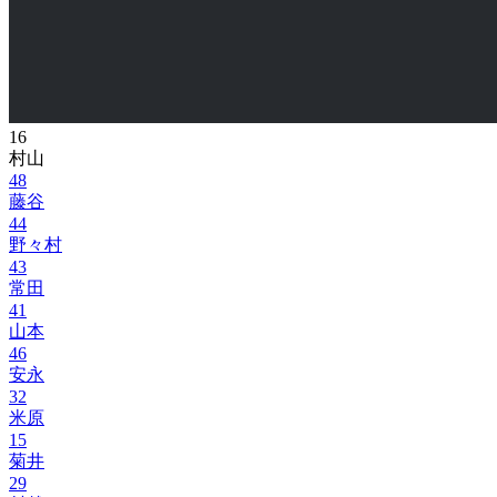
16
村山
48
藤谷
44
野々村
43
常田
41
山本
46
安永
32
米原
15
菊井
29