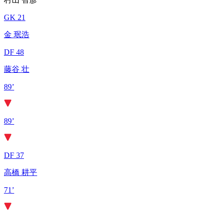
GK 21
金 珉浩
DF 48
藤谷 壮
89’
89’
DF 37
高橋 耕平
71’