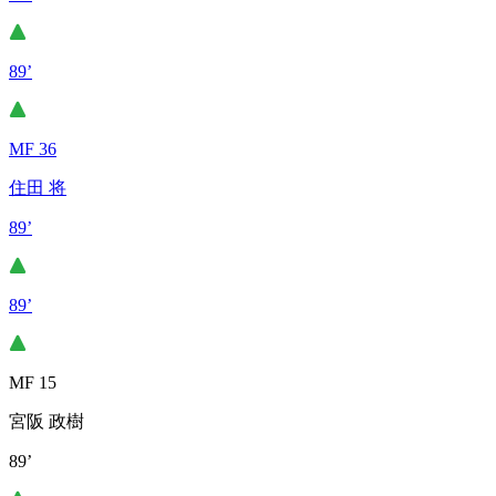
89’
MF 36
住田 将
89’
89’
MF 15
宮阪 政樹
89’