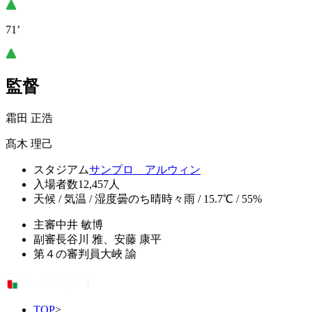
71’
監督
霜田 正浩
髙木 理己
スタジアム
サンプロ アルウィン
入場者数
12,457人
天候 / 気温 / 湿度
曇のち晴時々雨 / 15.7℃ / 55%
主審
中井 敏博
副審
長谷川 雅、安藤 康平
第４の審判員
大峽 諭
TOP
>