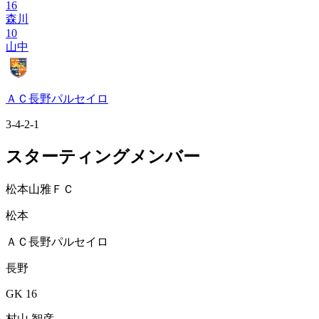
16
森川
10
山中
ＡＣ長野パルセイロ
3-4-2-1
スターティングメンバー
松本山雅ＦＣ
松本
ＡＣ長野パルセイロ
長野
GK 16
村山 智彦