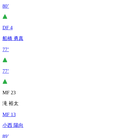
80’
DF 4
船橋 勇真
77’
77’
MF 23
滝 裕太
MF 13
小西 陽向
89’