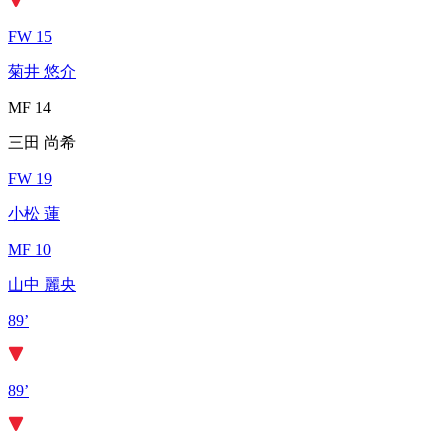
FW 15
菊井 悠介
MF 14
三田 尚希
FW 19
小松 蓮
MF 10
山中 麗央
89’
89’