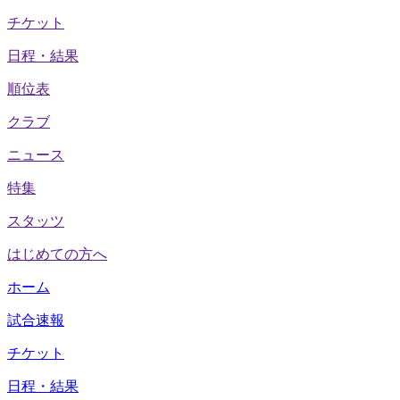
チケット
日程・結果
順位表
クラブ
ニュース
特集
スタッツ
はじめての方へ
ホーム
試合速報
チケット
日程・結果