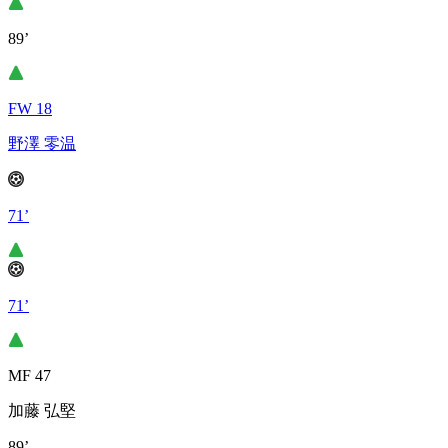
89’
FW 18
野澤 零温
71’
71’
MF 47
加藤 弘堅
89’