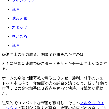
ラインナップ
戦評
試合速報
スタッツ
見どころ
戦評
好調同士の全力勝負。開幕３連勝を果たすのは
ともに開幕２連勝で好スタートを切ったチーム同士が激突す
る。
ホームの今治は開幕戦で鳥取にウノゼロ勝利。相手のシュー
トを１本に抑え、守備面が光る試合を演じると、続く前節は
昨季Ｊ２の金沢相手に３得点を奪って快勝。攻撃陣が躍動し
た。
組織的でコンパクトな守備が機能し、そこへ
マルクス ヴィ
ニシウス
の強烈な攻撃力が融合。攻守の歯車がかみ合ってき