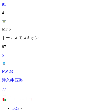
91
4
MF 6
トーマス モスキオン
87
5
FW 23
津久井 匠海
77
TOP
>