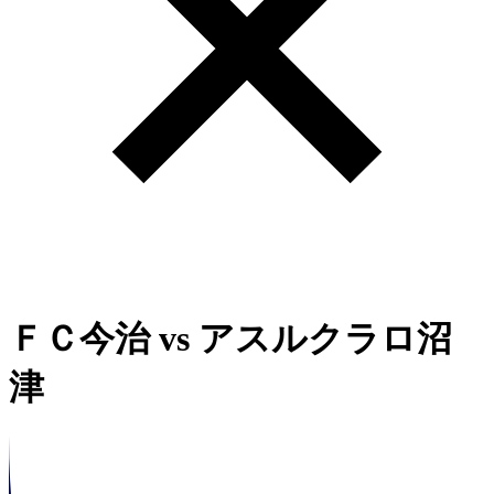
ＦＣ今治
vs
アスルクラロ沼
津