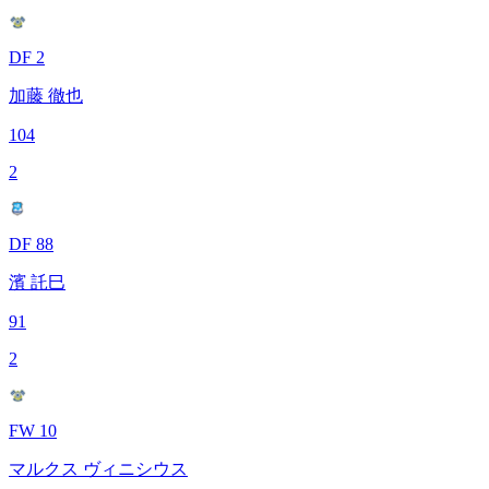
DF 2
加藤 徹也
104
2
DF 88
濱 託巳
91
2
FW 10
マルクス ヴィニシウス