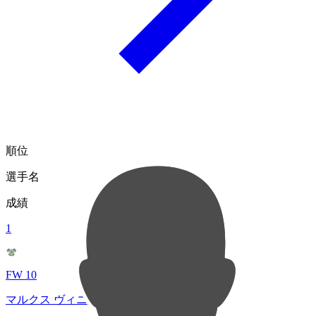
順位
選手名
成績
1
FW 10
マルクス ヴィニシウス