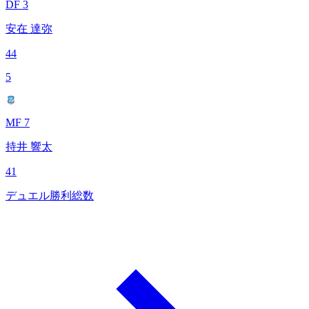
DF 3
安在 達弥
44
5
MF 7
持井 響太
41
デュエル勝利総数