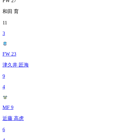
FW 27
和田 育
11
3
FW 23
津久井 匠海
9
4
MF 9
近藤 高虎
6