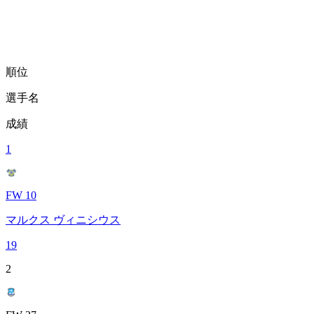
順位
選手名
成績
1
FW 10
マルクス ヴィニシウス
19
2