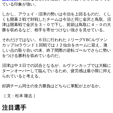
ている印象が強い。
しかし、アウェイ・沼津の勢いは今治を上回るものだ。くし
くも開幕２戦で対戦したチームは今治と同じ金沢と鳥取。沼
津は開幕戦で金沢を３－０で下し、前節は鳥取に４－０の大
勝を収めるなど、相手を寄せつけない強さを見せている。
それだけではない。６日に行われたＪリーグYBCルヴァン
カップ1stラウンド１回戦ではＪ２仙台をホームに迎え、激
しい点の取り合いの末、終了間際の逆転ゴールでさらに勢い
をつける勝利を収めているのだ。
沼津は中３日での試合となるが、ルヴァンカップでは大幅に
ターンオーバーして臨んでいるため、疲労感は最小限に抑え
られていると考える。
好調チーム同士の全力勝負はどちらに軍配が上がるか。
［ 文：松本 隆志 ］
注目選手