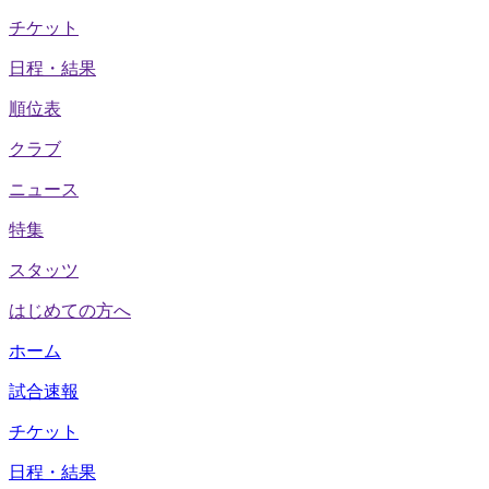
チケット
日程・結果
順位表
クラブ
ニュース
特集
スタッツ
はじめての方へ
ホーム
試合速報
チケット
日程・結果