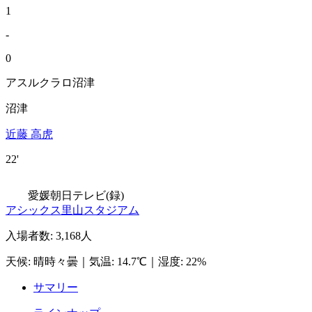
1
-
0
アスルクラロ沼津
沼津
近藤 高虎
22'
愛媛朝日テレビ(録)
アシックス里山スタジアム
入場者数
:
3,168人
天候
:
晴時々曇
｜
気温
:
14.7℃
｜
湿度
:
22%
サマリー