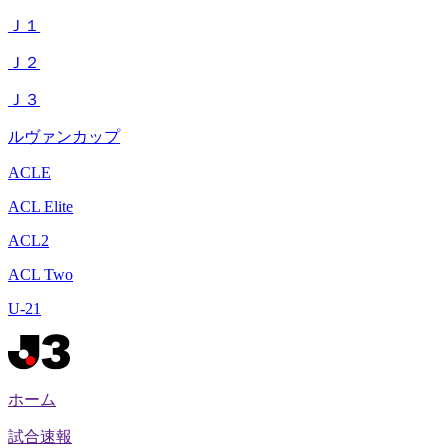
Ｊ１
Ｊ２
Ｊ３
ルヴァンカップ
ACLE
ACL Elite
ACL2
ACL Two
U-21
ホーム
試合速報