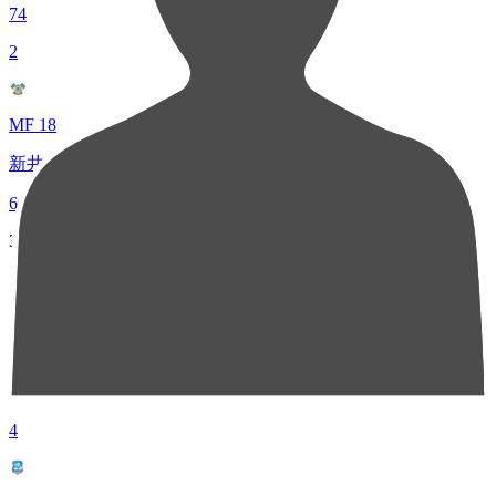
74
2
MF 18
新井 光
60
3
MF 14
徳永 晃太郎
48
4