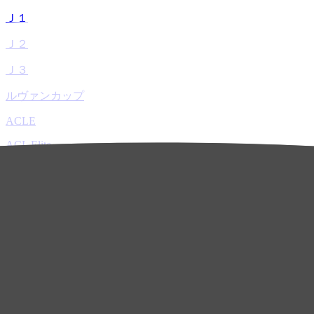
Ｊ１
Ｊ２
Ｊ３
ルヴァンカップ
ACLE
ACL Elite
ACL2
ACL Two
U-21
ホーム
試合速報