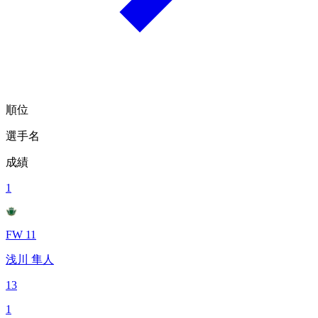
順位
選手名
成績
1
FW 11
浅川 隼人
13
1