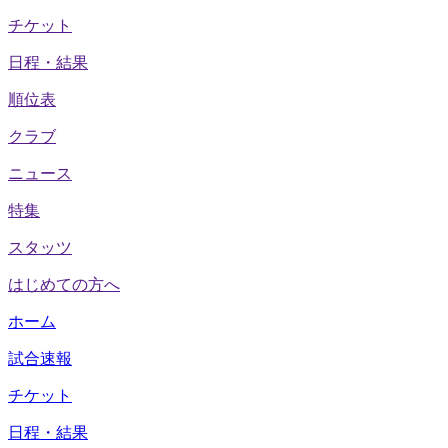
チケット
日程・結果
順位表
クラブ
ニュース
特集
スタッツ
はじめての方へ
ホーム
試合速報
チケット
日程・結果