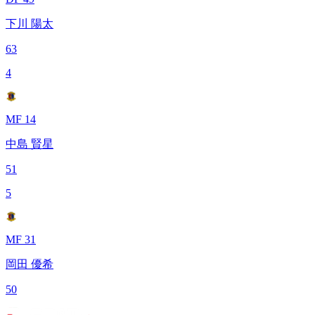
下川 陽太
63
4
MF 14
中島 賢星
51
5
MF 31
岡田 優希
50