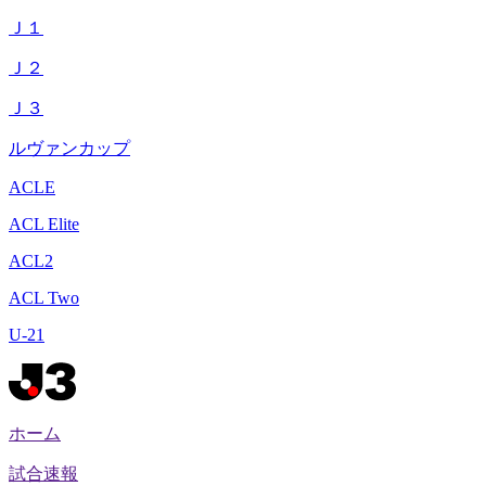
Ｊ１
Ｊ２
Ｊ３
ルヴァンカップ
ACLE
ACL Elite
ACL2
ACL Two
U-21
ホーム
試合速報