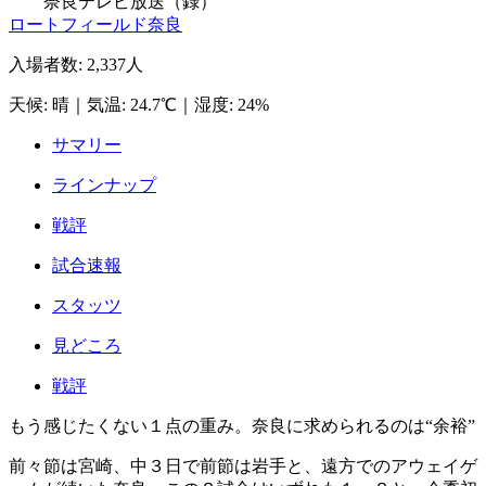
奈良テレビ放送（録）
ロートフィールド奈良
入場者数
:
2,337人
天候
:
晴
｜
気温
:
24.7℃
｜
湿度
:
24%
サマリー
ラインナップ
戦評
試合速報
スタッツ
見どころ
戦評
もう感じたくない１点の重み。奈良に求められるのは“余裕”
前々節は宮崎、中３日で前節は岩手と、遠方でのアウェイゲ