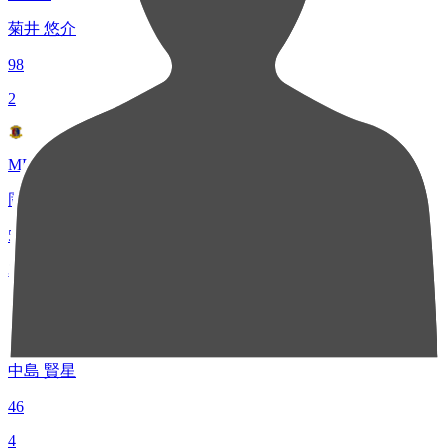
菊井 悠介
98
2
MF 31
岡田 優希
54
3
MF 14
中島 賢星
46
4