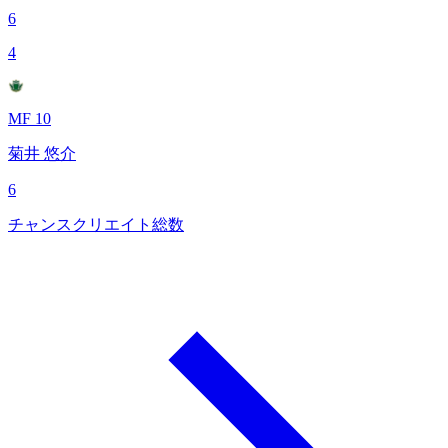
6
4
MF 10
菊井 悠介
6
チャンスクリエイト総数