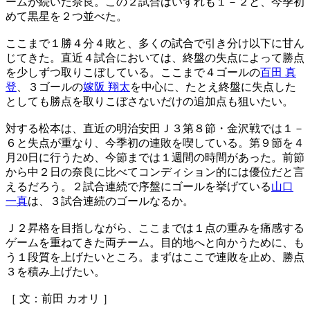
ームが続いた奈良。この２試合はいずれも１－２と、今季初
めて黒星を２つ並べた。
ここまで１勝４分４敗と、多くの試合で引き分け以下に甘ん
じてきた。直近４試合においては、終盤の失点によって勝点
を少しずつ取りこぼしている。ここまで４ゴールの
百田 真
登
、３ゴールの
嫁阪 翔太
を中心に、たとえ終盤に失点した
としても勝点を取りこぼさないだけの追加点も狙いたい。
対する松本は、直近の明治安田Ｊ３第８節・金沢戦では１－
６と失点が重なり、今季初の連敗を喫している。第９節を４
月20日に行うため、今節までは１週間の時間があった。前節
から中２日の奈良に比べてコンディション的には優位だと言
えるだろう。２試合連続で序盤にゴールを挙げている
山口
一真
は、３試合連続のゴールなるか。
Ｊ２昇格を目指しながら、ここまでは１点の重みを痛感する
ゲームを重ねてきた両チーム。目的地へと向かうために、も
う１段質を上げたいところ。まずはここで連敗を止め、勝点
３を積み上げたい。
［ 文：前田 カオリ ］