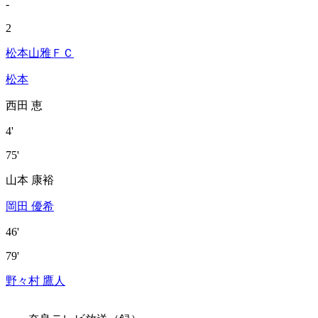
-
2
松本山雅ＦＣ
松本
西田 恵
4'
75'
山本 康裕
岡田 優希
46'
79'
野々村 鷹人