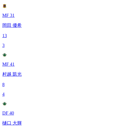
MF 31
岡田 優希
13
3
MF 41
村越 凱光
8
4
DF 40
樋口 大輝