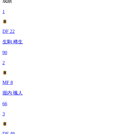
成績
1
DF 22
生駒 稀生
90
2
MF 8
堀内 颯人
66
3
DF 49