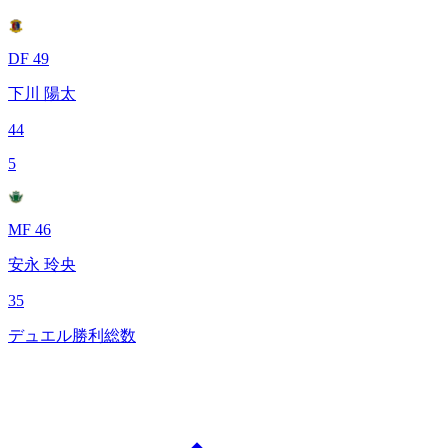
DF 49
下川 陽太
44
5
MF 46
安永 玲央
35
デュエル勝利総数