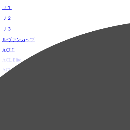
Ｊ１
Ｊ２
Ｊ３
ルヴァンカップ
ACLE
ACL Elite
ACL2
ACL Two
U-21
ホーム
試合速報