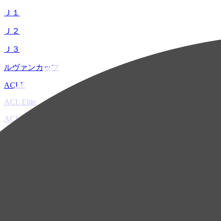
Ｊ１
Ｊ２
Ｊ３
ルヴァンカップ
ACLE
ACL Elite
ACL2
ACL Two
U-21
ホーム
試合速報