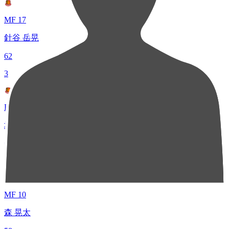
MF 17
針谷 岳晃
62
3
FW 7
塩浜 遼
60
4
MF 10
森 晃太