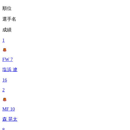
順位
選手名
成績
1
FW 7
塩浜 遼
16
2
MF 10
森 晃太
8