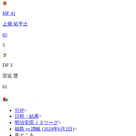
MF 41
上畑 佑平士
65
5
DF 3
宗近 慧
61
TOP
>
日程・結果
>
明治安田Ｊ３リーグ
>
福島 vs 讃岐 (2024年6月2日)
>
見どころ