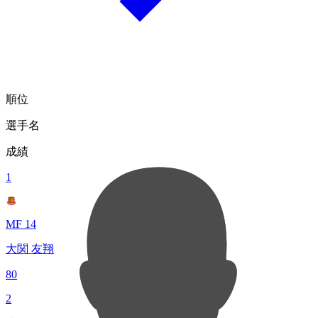
順位
選手名
成績
1
MF 14
大関 友翔
80
2