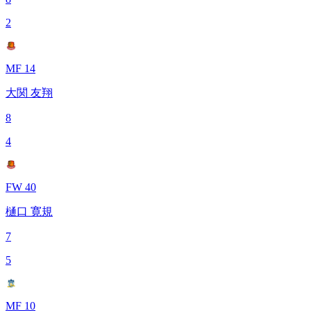
2
MF 14
大関 友翔
8
4
FW 40
樋口 寛規
7
5
MF 10