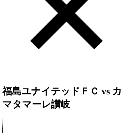
福島ユナイテッドＦＣ
vs
カ
マタマーレ讃岐