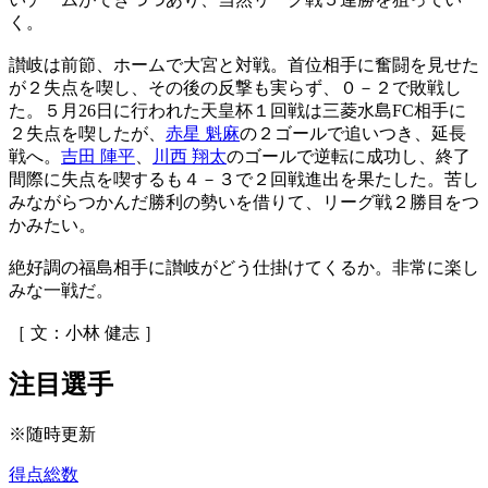
く。
讃岐は前節、ホームで大宮と対戦。首位相手に奮闘を見せた
が２失点を喫し、その後の反撃も実らず、０－２で敗戦し
た。５月26日に行われた天皇杯１回戦は三菱水島FC相手に
２失点を喫したが、
赤星 魁麻
の２ゴールで追いつき、延長
戦へ。
吉田 陣平
、
川西 翔太
のゴールで逆転に成功し、終了
間際に失点を喫するも４－３で２回戦進出を果たした。苦し
みながらつかんだ勝利の勢いを借りて、リーグ戦２勝目をつ
かみたい。
絶好調の福島相手に讃岐がどう仕掛けてくるか。非常に楽し
みな一戦だ。
［ 文：小林 健志 ］
注目選手
※随時更新
得点総数