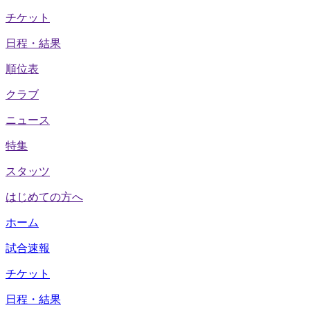
チケット
日程・結果
順位表
クラブ
ニュース
特集
スタッツ
はじめての方へ
ホーム
試合速報
チケット
日程・結果