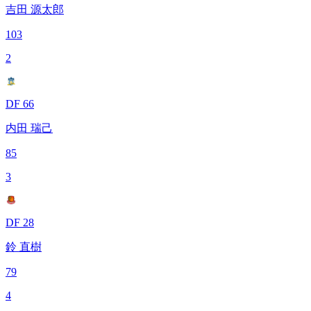
吉田 源太郎
103
2
DF 66
内田 瑞己
85
3
DF 28
鈴 直樹
79
4