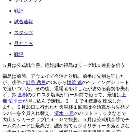
戦評
試合速報
スタッツ
見どころ
戦評
５月は公式戦全勝。絶好調の福島はリーグ戦５連勝を狙う
福島は前節、アウェイで今治と対戦。前半に先制を許した
が、後半に
針谷 岳晃
のCKから
塩浜 遼
のヘディングシュート
で追いついた。その後、退場者を出したが攻める姿勢を失わ
ず、
鈴 直樹
のクロスを塩浜がゴール前で触って、最後は
上
畑 佑平士
が押し込んで逆転。２－１で４連勝を達成した。
また、５月26日に行われた天皇杯１回戦は今治戦から先発メ
ンバーを全員入れ替え、
清水 一雅
のハットトリックなどで
大山サッカークラブに９－０で快勝。５月は公式戦全勝でチ
ームのムードは最高だ。誰が出てもクオリティーを落とさな
いチームができつつあり、当然リーグ戦５連勝を狙ってい