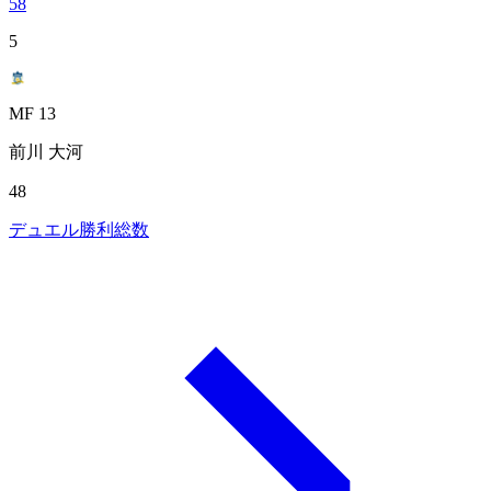
58
5
MF 13
前川 大河
48
デュエル勝利総数