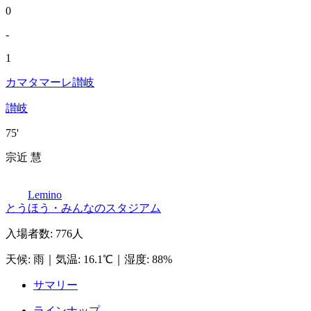
0
-
1
カマタマーレ讃岐
讃岐
75'
宗近 慧
Lemino
とうほう・みんなのスタジアム
入場者数
:
776人
天候
:
雨
｜
気温
:
16.1℃
｜
湿度
:
88%
サマリー
ラインナップ