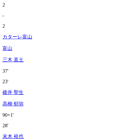
2
-
2
カターレ富山
富山
三木 直土
37'
23'
碓井 聖生
高柳 郁弥
90+1'
28'
末木 裕也