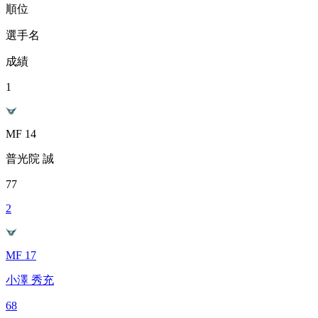
順位
選手名
成績
1
MF 14
普光院 誠
77
2
MF 17
小澤 秀充
68