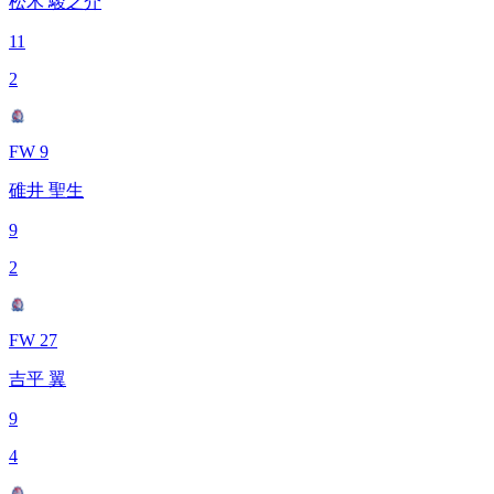
松木 駿之介
11
2
FW 9
碓井 聖生
9
2
FW 27
吉平 翼
9
4