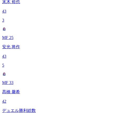
末木 裕也
43
3
MF 25
安光 将作
43
5
MF 33
髙橋 馨希
42
デュエル勝利総数