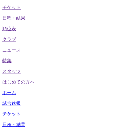
チケット
日程・結果
順位表
クラブ
ニュース
特集
スタッツ
はじめての方へ
ホーム
試合速報
チケット
日程・結果