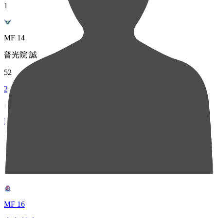
1
MF 14
普光院 誠
52
2
FW 27
吉平 翼
47
3
MF 16