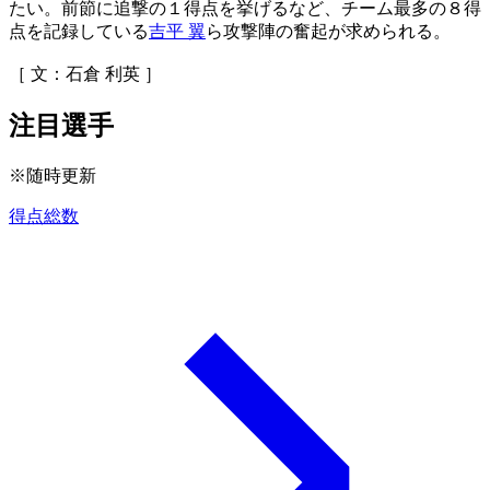
たい。前節に追撃の１得点を挙げるなど、チーム最多の８得
点を記録している
吉平 翼
ら攻撃陣の奮起が求められる。
［ 文：石倉 利英 ］
注目選手
※随時更新
得点総数