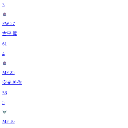
3
FW 27
吉平 翼
61
4
MF 25
安光 将作
58
5
MF 16