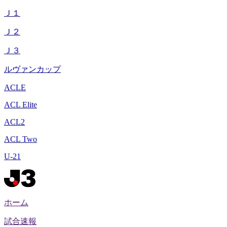
Ｊ１
Ｊ２
Ｊ３
ルヴァンカップ
ACLE
ACL Elite
ACL2
ACL Two
U-21
ホーム
試合速報