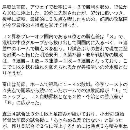
鳥取は前節、アウェイで松本に４－３で勝利を収め、13位か
ら10位に浮上した。29分に先制されたが、37分に追いつき、
後半に逆転。最終的に３失点を喫したものの、好調の攻撃陣
が今季最多の４得点を挙げて補った。
Ｊ２昇格プレーオフ圏内である６位との勝点差は『３』で、
混戦の中位グループから抜け出して同圏内に入るべく、５連
勝中のホームで勝点３を狙う。12試合ぶりの勝利で現在に至
る好調へと転じた明治安田Ｊ３第23節・岐阜戦以降の勝敗
は、３連勝→１敗→３連勝→１敗→３連勝となっており、こ
こで１敗を挟む流れを変えられるかが昇格争いの分水嶺とな
りそうだ。
富山は前節、ホームで福島に１－４の敗戦。今季ワーストの
４失点で開幕から続いていたホームでの無敗記録が『16』で
ストップし、Ｊ２自動昇格となる２位・今治との勝点差が
『６』に広がった。
直近４試合は３分１敗と足踏みが続いており、小田切 道治
監督は前節の試合後に「あきらめる差ではない」と語った
が、残り５試合で２位に浮上するためには勝点３を積み重ね