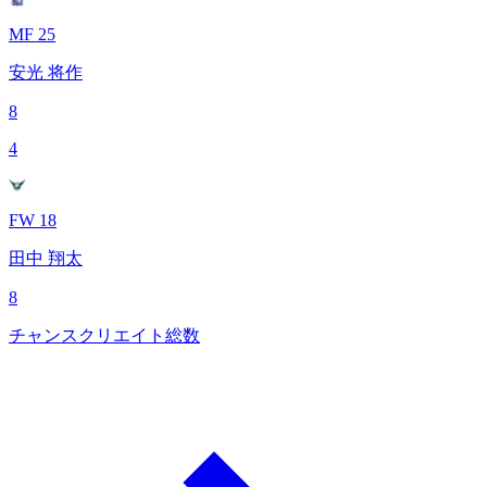
MF 25
安光 将作
8
4
FW 18
田中 翔太
8
チャンスクリエイト総数