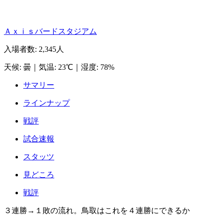
Ａｘｉｓバードスタジアム
入場者数
:
2,345人
天候
:
曇
｜
気温
:
23℃
｜
湿度
:
78%
サマリー
ラインナップ
戦評
試合速報
スタッツ
見どころ
戦評
３連勝→１敗の流れ。鳥取はこれを４連勝にできるか