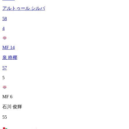
アルトゥール シルバ
58
4
MF 14
泉 柊椰
57
5
MF 6
石川 俊輝
55