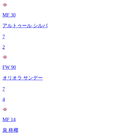
MF 30
アルトゥール シルバ
7
2
FW 90
オリオラ サンデー
7
4
MF 14
泉 柊椰