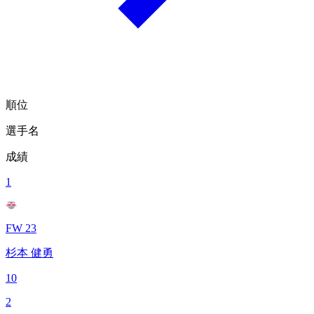
順位
選手名
成績
1
FW 23
杉本 健勇
10
2