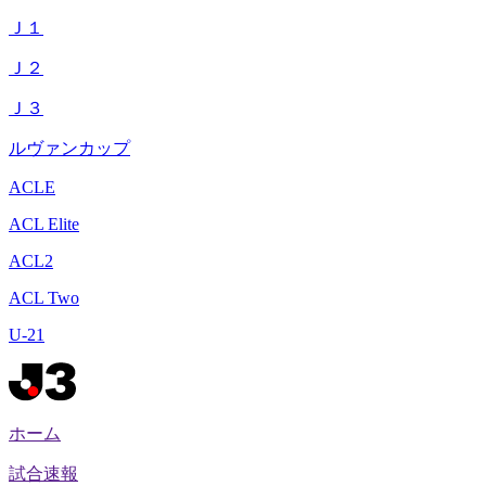
Ｊ１
Ｊ２
Ｊ３
ルヴァンカップ
ACLE
ACL Elite
ACL2
ACL Two
U-21
ホーム
試合速報