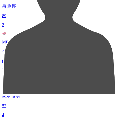
泉 柊椰
89
2
MF 7
小島 幹敏
69
3
FW 23
杉本 健勇
52
4