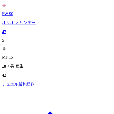
FW 90
オリオラ サンデー
47
5
MF 15
加々美 登生
42
デュエル勝利総数