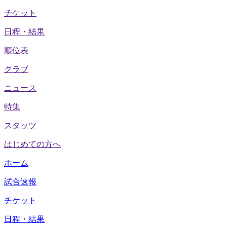
チケット
日程・結果
順位表
クラブ
ニュース
特集
スタッツ
はじめての方へ
ホーム
試合速報
チケット
日程・結果