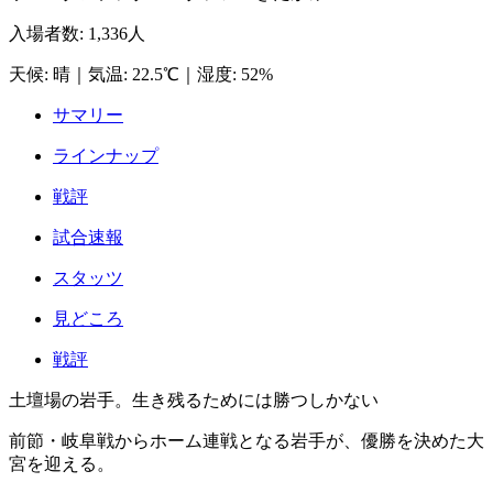
入場者数
:
1,336人
天候
:
晴
｜
気温
:
22.5℃
｜
湿度
:
52%
サマリー
ラインナップ
戦評
試合速報
スタッツ
見どころ
戦評
土壇場の岩手。生き残るためには勝つしかない
前節・岐阜戦からホーム連戦となる岩手が、優勝を決めた大
宮を迎える。