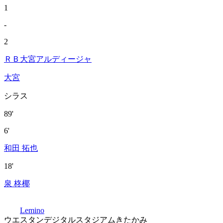
1
-
2
ＲＢ大宮アルディージャ
大宮
シラス
89'
6'
和田 拓也
18'
泉 柊椰
Lemino
ウエスタンデジタルスタジアムきたかみ