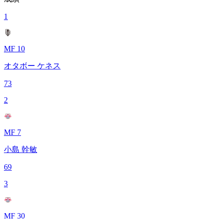
1
MF 10
オタボー ケネス
73
2
MF 7
小島 幹敏
69
3
MF 30