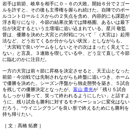
岩手は前節、岐阜を相手に０－６の大敗。開始６分で２ゴー
ルを許すと、その後も主導権を握られ続けた。自陣でのボー
ルコントロールミスからの２失点を含め、内容的にも課題が
浮き彫りになり、今節の結果次第では降格圏、あるいは最下
位が決定するという土壇場に追い込まれている。星川 敬監
督は、優勝を決めた大宮との対戦について「（大宮は）起用
法など、どう出てくるか分からない状況」としながらも、
「大宮戦で良いゲームをしないとその次はまったく見えてこ
ない」と言及。３連敗を喫している中、どう立て直して今節
に臨むのかに注目だ。
一方の大宮は前々節に昇格を決定させると、天王山となった
前節・今治戦では先制されながらも終盤に追いつき、ホーム
で優勝を決めた。シーズン序盤から独走態勢を築き、５試合
を残しての優勝決定となったが、
富山 貴光
が「残り５試合
もしっかり勝って、笑って終われるようにしたい」と話すよ
うに、残り試合も勝利に対するモチベーションに変化はない
だろう。“ウイニングラン”を良い形で終えるためにも勝利を
持ち帰りたい。
［ 文：髙橋 拓磨 ］