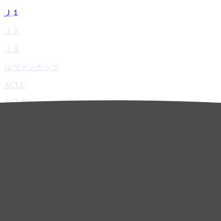
Ｊ１
Ｊ２
Ｊ３
ルヴァンカップ
ACLE
ACL Elite
ACL2
ACL Two
U-21
ホーム
試合速報