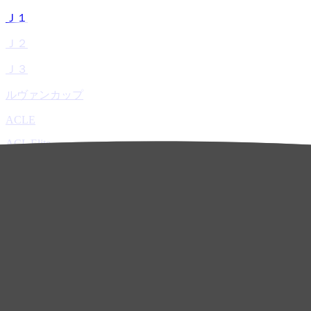
Ｊ１
Ｊ２
Ｊ３
ルヴァンカップ
ACLE
ACL Elite
ACL2
ACL Two
U-21
ホーム
試合速報