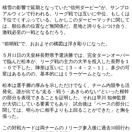
積雪の影響で延期となっていた“信州ダービー”が、サンプロ
アルウィンで行われる。リーグ戦では互いに中位、もしくは
下位でくすぶっている。しかしこのダービーマッチに関して
は、順位表の位置など無関係だ。意地と誇りをぶつけ合う、
激戦必至の一戦となるだろう。
“前哨戦”で、おおよその構図は浮き彫りになった。
５月11日の天皇杯長野県予選決勝では、完全ターンオーバー
で臨んだ松本が、リーグ戦の主力の大半を投入した長野を１
－０で下した。陣形は互いに［３－４－２－１］。多少の可
変はあるものの、基本的にはミラーゲームとなった。
松本は選手層の厚みを示しただけでなく、チーム内競争も活
発化。誰が出ても“走る・戦う・あきらめない”といった根幹
の部分を表現できることを証明した。それは早川 知伸監督
が大切にしている要素でもあり、試合後は「ベースの部分に
関しては、明らかに相手よりも上回ることができた」と胸を
張った。
この対戦カードは両チームのＪリーグ参入後に過去10回行わ