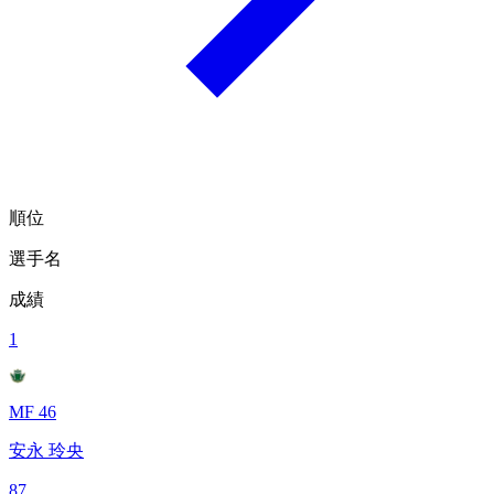
順位
選手名
成績
1
MF 46
安永 玲央
87