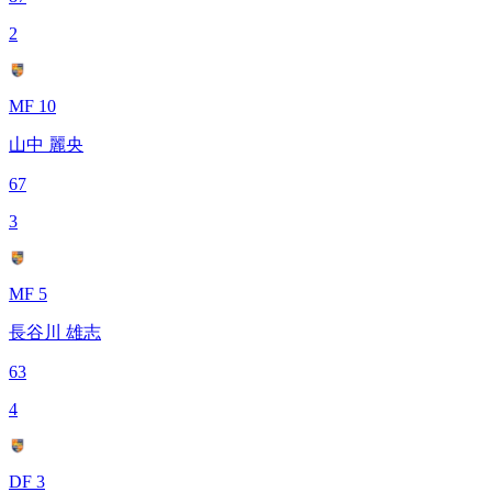
2
MF 10
山中 麗央
67
3
MF 5
長谷川 雄志
63
4
DF 3