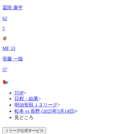
冨田 康平
62
5
MF 33
安藤 一哉
57
TOP
>
日程・結果
>
明治安田Ｊ３リーグ
>
松本 vs 長野 (2025年5月14日)
>
見どころ
Ｊリーグ公式サービス