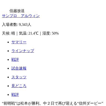
信越放送
サンプロ アルウィン
入場者数
:
9,343人
天候
:
晴
｜
気温
:
21.4℃
｜
湿度
:
50%
サマリー
ラインナップ
戦評
試合速報
スタッツ
見どころ
戦評
“前哨戦”は松本が勝利。中２日で再び迎える“信州ダービー”