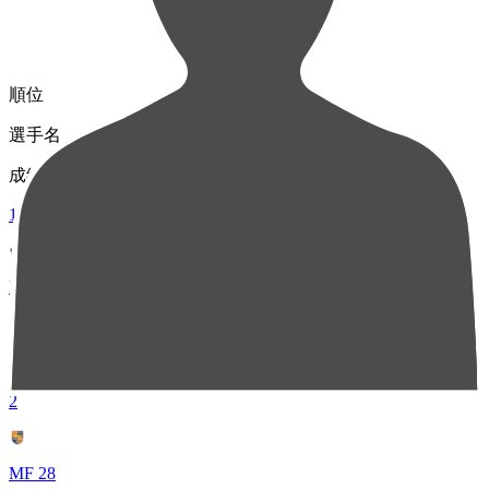
順位
選手名
成績
1
MF 10
菊井 悠介
78
2
MF 28