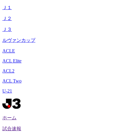
Ｊ１
Ｊ２
Ｊ３
ルヴァンカップ
ACLE
ACL Elite
ACL2
ACL Two
U-21
ホーム
試合速報