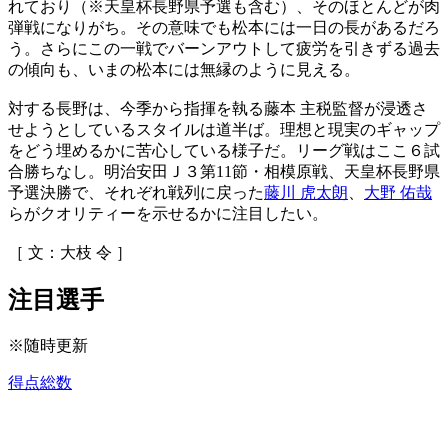
れており（※天皇杯長野県予選も含む）、そのほとんどが肉
弾戦になりがち。その意味でも松本には一日の長があるだろ
う。さらにこの一戦でバーンアウトして疲労を引きずる過去
の傾向も、いまの松本には無縁のように見える。
対する長野は、今季から指揮を執る藤本 主税監督が浸透さ
せようとしているスタイルは道半ば。理想と現実のギャップ
をどう埋めるかに苦心している様子だ。リーグ戦はここ６試
合勝ちなし。明治安田Ｊ３第11節・相模原戦、天皇杯長野県
予選決勝で、それぞれ戦列に戻った
藤川 虎太朗
、
大野 佑哉
らがクオリティーを示せるかに注目したい。
［ 文：大枝 令 ］
注目選手
※随時更新
得点総数