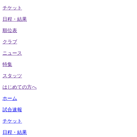
チケット
日程・結果
順位表
クラブ
ニュース
特集
スタッツ
はじめての方へ
ホーム
試合速報
チケット
日程・結果