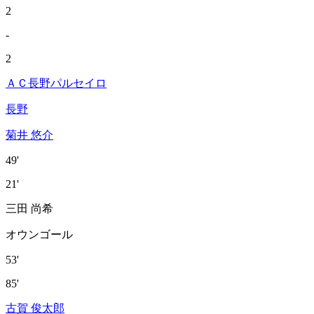
2
-
2
ＡＣ長野パルセイロ
長野
菊井 悠介
49'
21'
三田 尚希
オウンゴール
53'
85'
古賀 俊太郎