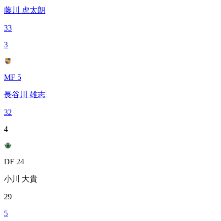
藤川 虎太朗
33
3
MF 5
長谷川 雄志
32
4
DF 24
小川 大貴
29
5