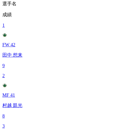
選手名
成績
1
FW 42
田中 想来
9
2
MF 41
村越 凱光
8
3