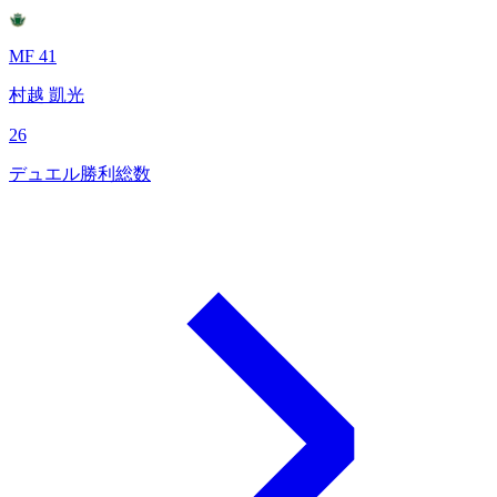
MF 41
村越 凱光
26
デュエル勝利総数