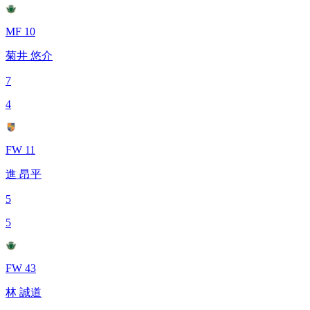
MF 10
菊井 悠介
7
4
FW 11
進 昂平
5
5
FW 43
林 誠道