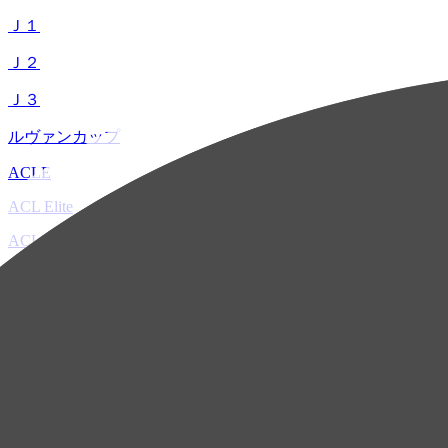
Ｊ１
Ｊ２
Ｊ３
ルヴァンカップ
ACLE
ACL Elite
ACL2
ACL Two
U-21
ホーム
試合速報