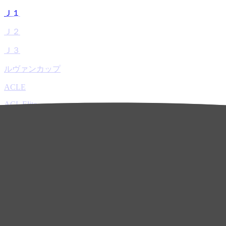
Ｊ１
Ｊ２
Ｊ３
ルヴァンカップ
ACLE
ACL Elite
ACL2
ACL Two
U-21
ホーム
試合速報