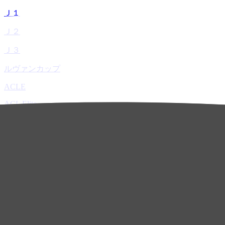
Ｊ１
Ｊ２
Ｊ３
ルヴァンカップ
ACLE
ACL Elite
ACL2
ACL Two
U-21
ホーム
試合速報