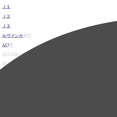
Ｊ１
Ｊ２
Ｊ３
ルヴァンカップ
ACLE
ACL Elite
ACL2
ACL Two
U-21
ホーム
試合速報