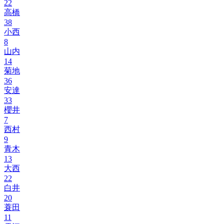
22
高橋
38
小西
8
山内
14
菊地
36
安達
33
櫻井
7
西村
9
青木
13
大西
22
白井
20
蓑田
11