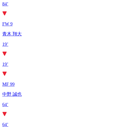
84’
FW 9
青木 翔大
19’
19’
MF 99
中野 誠也
64’
64’