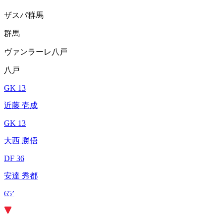
ザスパ群馬
群馬
ヴァンラーレ八戸
八戸
GK 13
近藤 壱成
GK 13
大西 勝俉
DF 36
安達 秀都
65’