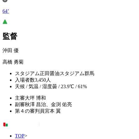
64’
監督
沖田 優
高橋 勇菊
スタジアム
正田醤油スタジアム群馬
入場者数
3,450人
天候 / 気温 / 湿度
曇 / 23.9℃ / 61%
主審
大坪 博和
副審
秋澤 昌治、金渕 佑亮
第４の審判員
宮本 翼
TOP
>