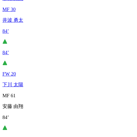
MF 30
井波 勇太
84’
84’
FW 20
下川 太陽
MF 61
安藤 由翔
84’