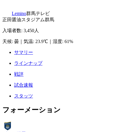
Lemino
群馬テレビ
正田醤油スタジアム群馬
入場者数
:
3,450人
天候
:
曇
｜
気温
:
23.9℃
｜
湿度
:
61%
サマリー
ラインナップ
戦評
試合速報
スタッツ
フォーメーション