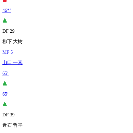
46*’
DF 29
柳下 大樹
MF 5
山口 一真
65’
65’
DF 39
近石 哲平