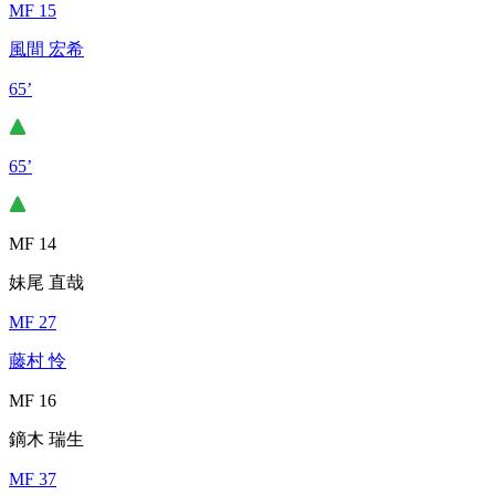
MF 15
風間 宏希
65’
65’
MF 14
妹尾 直哉
MF 27
藤村 怜
MF 16
鏑木 瑞生
MF 37