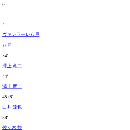
0
-
4
ヴァンラーレ八戸
八戸
34'
澤上 竜二
44'
澤上 竜二
45+6'
白井 達也
88'
佐々木 快