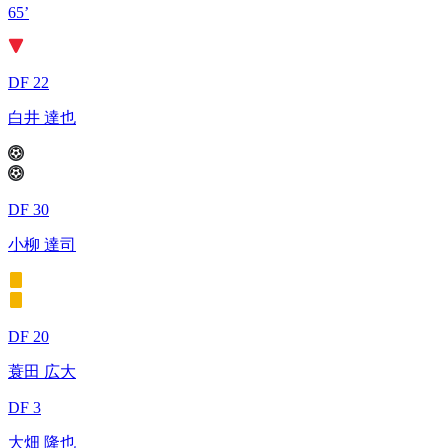
65’
DF 22
白井 達也
DF 30
小柳 達司
DF 20
蓑田 広大
DF 3
大畑 隆也