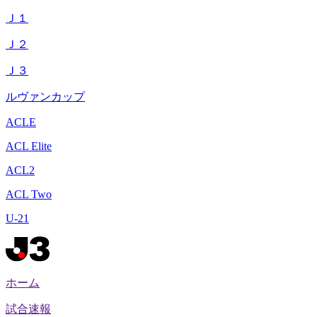
Ｊ１
Ｊ２
Ｊ３
ルヴァンカップ
ACLE
ACL Elite
ACL2
ACL Two
U-21
ホーム
試合速報