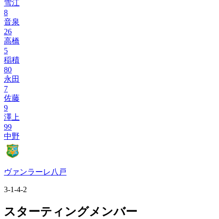
雪江
8
音泉
26
高橋
5
稲積
80
永田
7
佐藤
9
澤上
99
中野
ヴァンラーレ八戸
3-1-4-2
スターティングメンバー