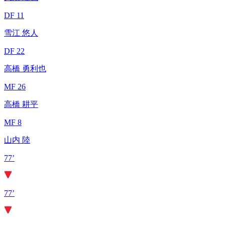
DF 11
雪江 悠人
DF 22
高橋 勇利也
MF 26
高橋 耕平
MF 8
山内 陸
77’
77’