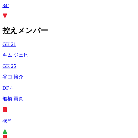
84’
控えメンバー
GK 21
キム ジェヒ
GK 25
谷口 裕介
DF 4
船橋 勇真
46*’