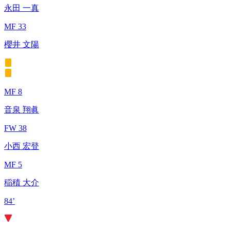
永田 一真
MF 33
櫻井 文陽
MF 8
音泉 翔眞
FW 38
小西 宏登
MF 5
稲積 大介
84’