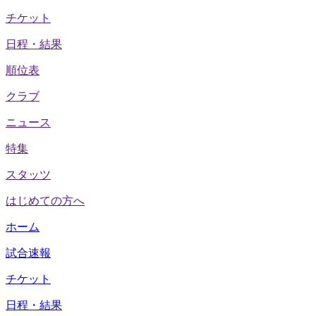
チケット
日程・結果
順位表
クラブ
ニュース
特集
スタッツ
はじめての方へ
ホーム
試合速報
チケット
日程・結果