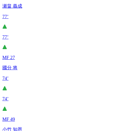
瀬畠 義成
77’
77’
MF 27
國分 将
74’
74’
MF 49
小竹 知恩