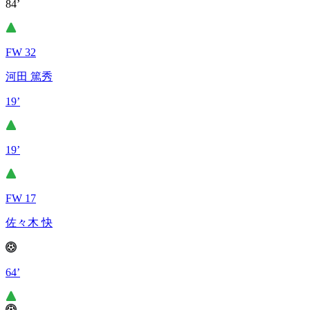
84’
FW 32
河田 篤秀
19’
19’
FW 17
佐々木 快
64’