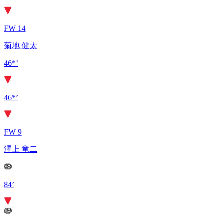
FW 14
菊地 健太
46*’
46*’
FW 9
澤上 竜二
84’