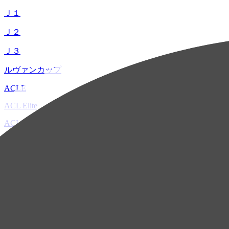
Ｊ１
Ｊ２
Ｊ３
ルヴァンカップ
ACLE
ACL Elite
ACL2
ACL Two
U-21
ホーム
試合速報