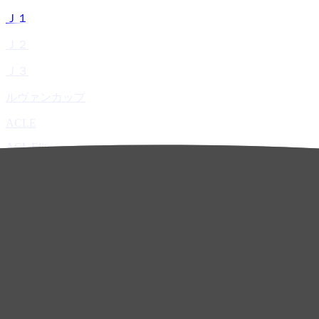
Ｊ１
Ｊ２
Ｊ３
ルヴァンカップ
ACLE
ACL Elite
ACL2
ACL Two
U-21
ホーム
試合速報