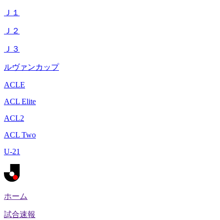
Ｊ１
Ｊ２
Ｊ３
ルヴァンカップ
ACLE
ACL Elite
ACL2
ACL Two
U-21
ホーム
試合速報