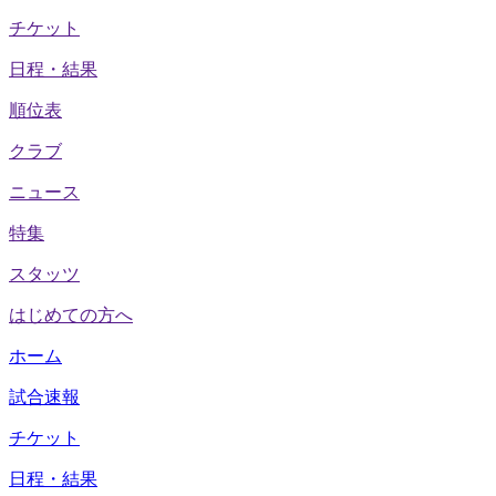
チケット
日程・結果
順位表
クラブ
ニュース
特集
スタッツ
はじめての方へ
ホーム
試合速報
チケット
日程・結果