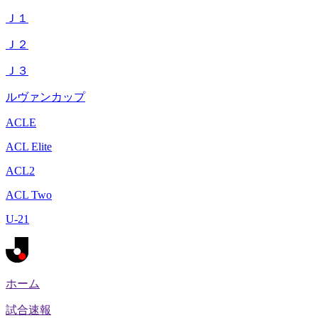
Ｊ１
Ｊ２
Ｊ３
ルヴァンカップ
ACLE
ACL Elite
ACL2
ACL Two
U-21
ホーム
試合速報