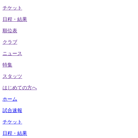
チケット
日程・結果
順位表
クラブ
ニュース
特集
スタッツ
はじめての方へ
ホーム
試合速報
チケット
日程・結果