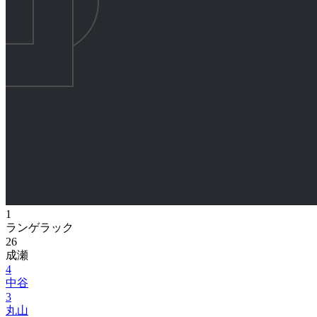
1
ランゲラック
26
成瀬
4
中谷
3
丸山