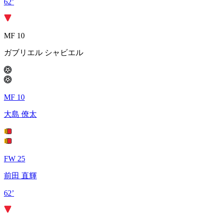
62’
MF 10
ガブリエル シャビエル
MF 10
大島 僚太
FW 25
前田 直輝
62’