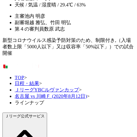
天候 / 気温 / 湿度
晴 / 29.4℃ / 63%
主審
池内 明彦
副審
堀越 雅弘、竹田 明弘
第４の審判員
数原 武志
新型コロナウイルス感染予防対策のため、制限付き,（入場
者数上限「5000人以下」又は収容率「50%以下」）での試合
開催
TOP
>
日程・結果
>
ＪリーグYBCルヴァンカップ
>
名古屋 vs 川崎Ｆ (2020年8月12日)
>
ラインナップ
Ｊリーグ公式サービス