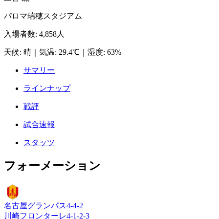
パロマ瑞穂スタジアム
入場者数
:
4,858人
天候
:
晴
｜
気温
:
29.4℃
｜
湿度
:
63%
サマリー
ラインナップ
戦評
試合速報
スタッツ
フォーメーション
名古屋グランパス
4-4-2
川崎フロンターレ
4-1-2-3