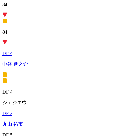
84’
84’
DF 4
中谷 進之介
DF 4
ジェジエウ
DF 3
丸山 祐市
DF 5