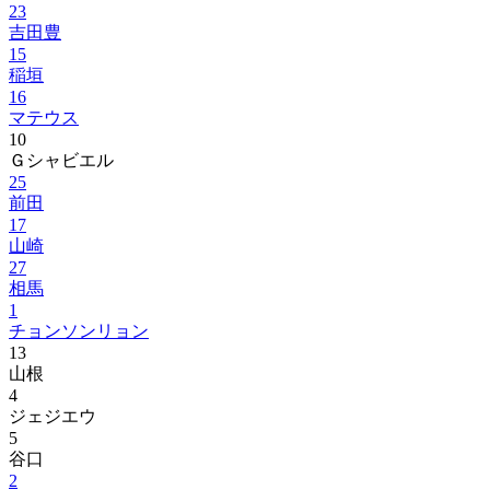
23
吉田豊
15
稲垣
16
マテウス
10
Ｇシャビエル
25
前田
17
山崎
27
相馬
1
チョンソンリョン
13
山根
4
ジェジエウ
5
谷口
2