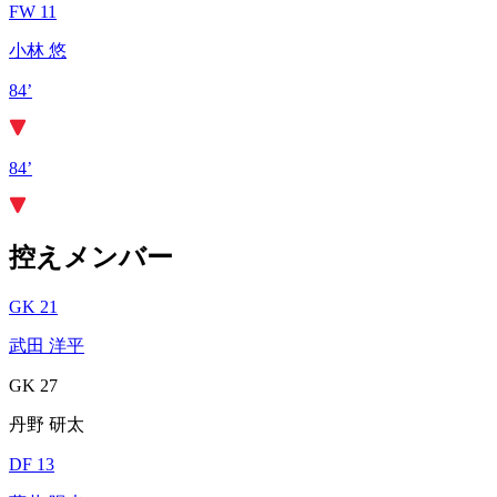
FW 11
小林 悠
84’
84’
控えメンバー
GK 21
武田 洋平
GK 27
丹野 研太
DF 13