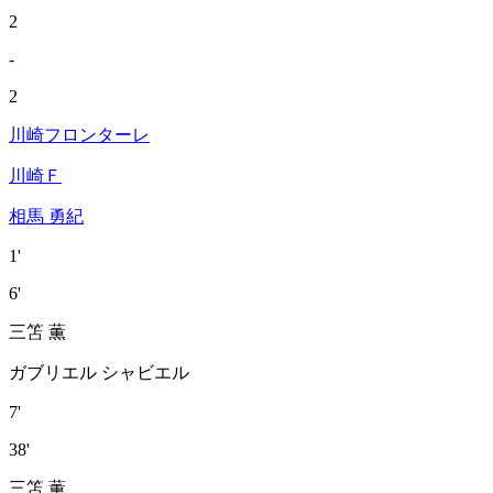
2
-
2
川崎フロンターレ
川崎Ｆ
相馬 勇紀
1'
6'
三笘 薫
ガブリエル シャビエル
7'
38'
三笘 薫