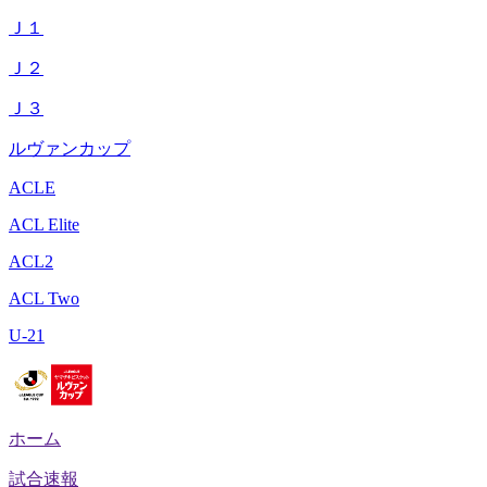
Ｊ１
Ｊ２
Ｊ３
ルヴァンカップ
ACLE
ACL Elite
ACL2
ACL Two
U-21
ホーム
試合速報