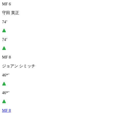
MF 6
守田 英正
74’
74’
MF 8
ジョアン シミッチ
46*’
46*’
MF 8