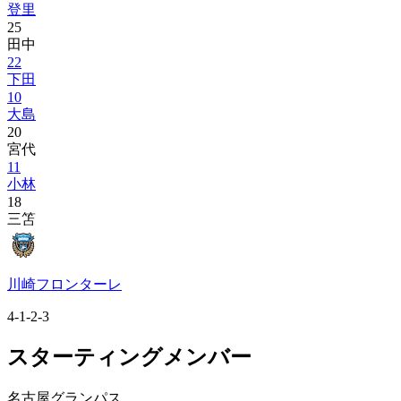
登里
25
田中
22
下田
10
大島
20
宮代
11
小林
18
三笘
川崎フロンターレ
4-1-2-3
スターティングメンバー
名古屋グランパス