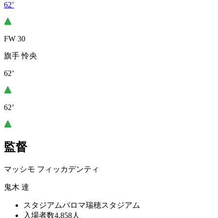
62’
FW 30
旗手 怜央
62’
62’
監督
マッシモ フィッカデンティ
鬼木 達
スタジアム
パロマ瑞穂スタジアム
入場者数
4,858人