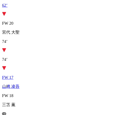
62’
FW 20
宮代 大聖
74’
74’
FW 17
山﨑 凌吾
FW 18
三笘 薫