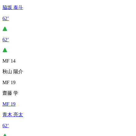
脇坂 泰斗
62’
62’
MF 14
秋山 陽介
MF 19
齋藤 学
MF 19
青木 亮太
62’