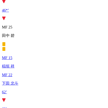
46*’
MF 25
田中 碧
MF 15
稲垣 祥
MF 22
下田 北斗
62’