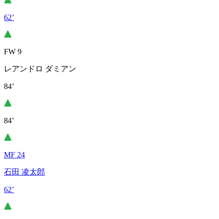
62’
FW 9
レアンドロ ダミアン
84’
84’
MF 24
石田 凌太郎
62’