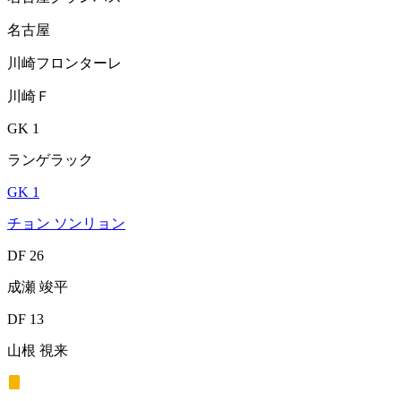
名古屋
川崎フロンターレ
川崎Ｆ
GK 1
ランゲラック
GK 1
チョン ソンリョン
DF 26
成瀬 竣平
DF 13
山根 視来