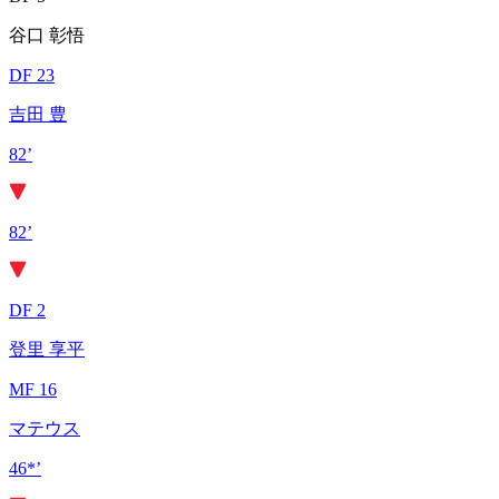
谷口 彰悟
DF 23
吉田 豊
82’
82’
DF 2
登里 享平
MF 16
マテウス
46*’