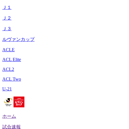
Ｊ１
Ｊ２
Ｊ３
ルヴァンカップ
ACLE
ACL Elite
ACL2
ACL Two
U-21
ホーム
試合速報