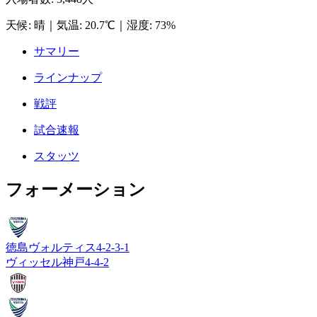
天候
:
晴
｜
気温
:
20.7℃
｜
湿度
:
73%
サマリー
ラインナップ
戦評
試合速報
スタッツ
フォーメーション
徳島ヴォルティス
4-2-3-1
ヴィッセル神戸
4-4-2