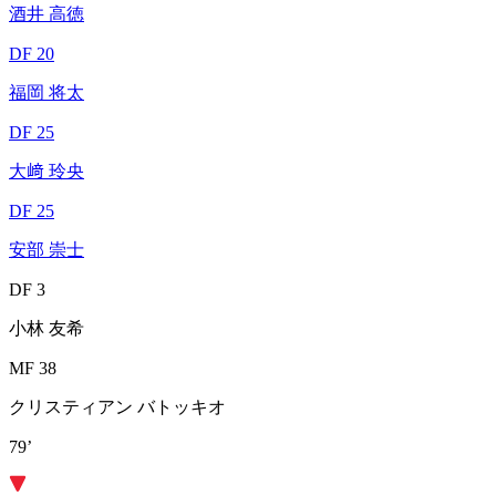
酒井 高徳
DF 20
福岡 将太
DF 25
大﨑 玲央
DF 25
安部 崇士
DF 3
小林 友希
MF 38
クリスティアン バトッキオ
79’