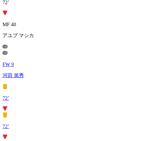
72’
MF 40
アユブ マシカ
FW 9
河田 篤秀
72’
72’