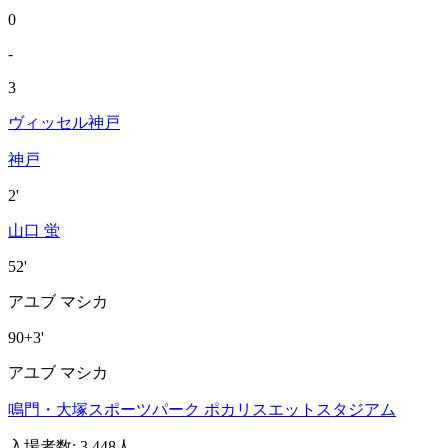
0
-
3
ヴィッセル神戸
神戸
2'
山口 蛍
52'
アユブ マシカ
90+3'
アユブ マシカ
鳴門・大塚スポーツパーク ポカリスエットスタジアム
入場者数
:
3,448人