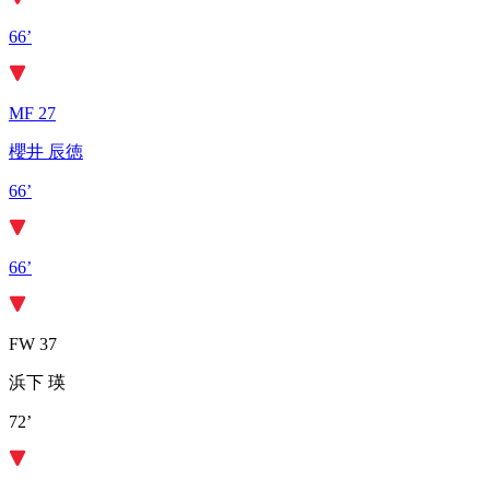
66’
MF 27
櫻井 辰徳
66’
66’
FW 37
浜下 瑛
72’