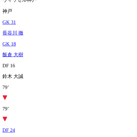
神戸
GK 31
長谷川 徹
GK 18
飯倉 大樹
DF 16
鈴木 大誠
79’
79’
DF 24