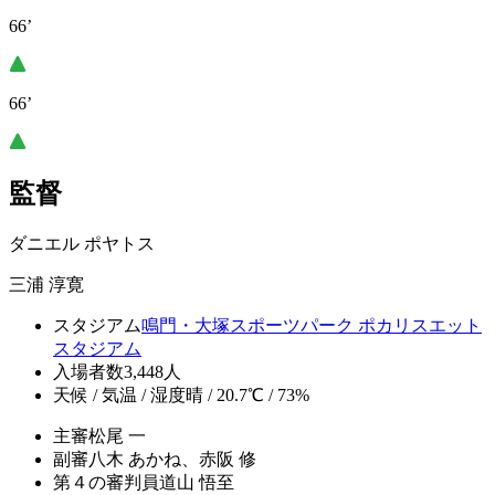
66’
66’
監督
ダニエル ポヤトス
三浦 淳寛
スタジアム
鳴門・大塚スポーツパーク ポカリスエット
スタジアム
入場者数
3,448人
天候 / 気温 / 湿度
晴 / 20.7℃ / 73%
主審
松尾 一
副審
八木 あかね、赤阪 修
第４の審判員
道山 悟至