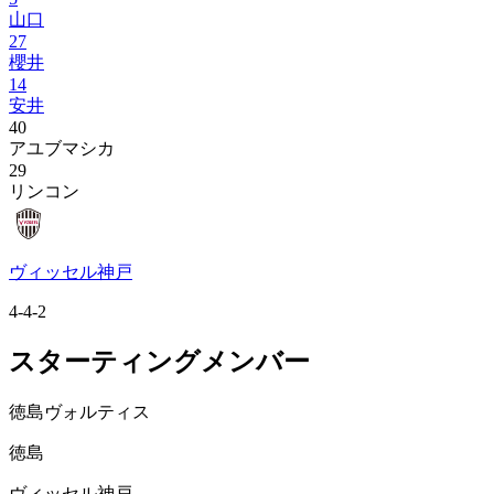
山口
27
櫻井
14
安井
40
アユブマシカ
29
リンコン
ヴィッセル神戸
4-4-2
スターティングメンバー
徳島ヴォルティス
徳島
ヴィッセル神戸