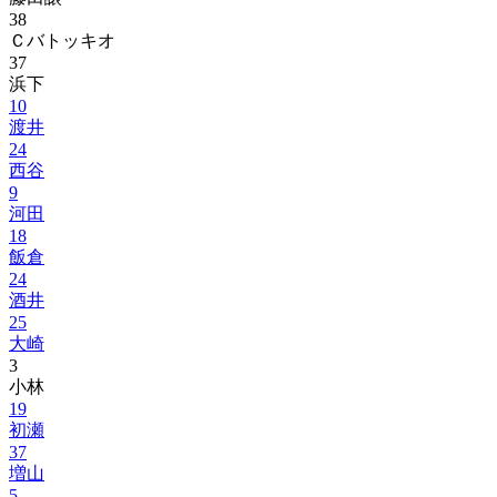
38
Ｃバトッキオ
37
浜下
10
渡井
24
西谷
9
河田
18
飯倉
24
酒井
25
大崎
3
小林
19
初瀬
37
増山
5