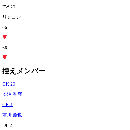
FW 29
リンコン
66’
66’
控えメンバー
GK 29
松澤 香輝
GK 1
前川 黛也
DF 2