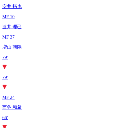
安井 拓也
MF 10
渡井 理己
MF 37
増山 朝陽
79’
79’
MF 24
西谷 和希
66’