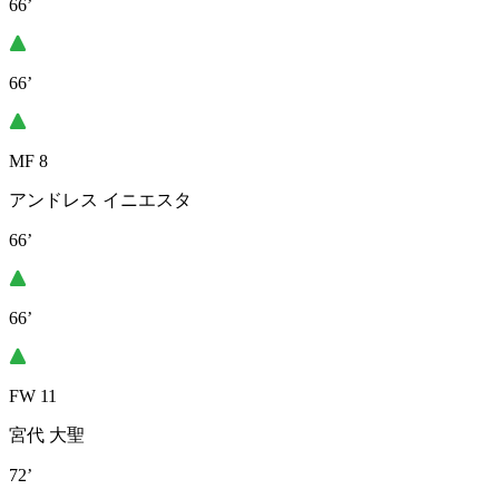
66’
66’
MF 8
アンドレス イニエスタ
66’
66’
FW 11
宮代 大聖
72’