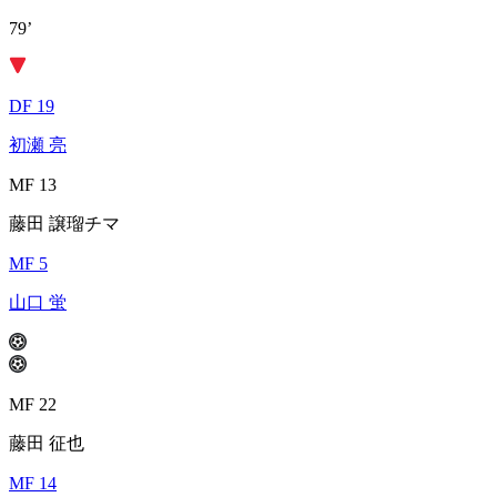
79’
DF 19
初瀬 亮
MF 13
藤田 譲瑠チマ
MF 5
山口 蛍
MF 22
藤田 征也
MF 14