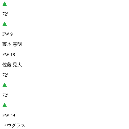
72’
FW 9
藤本 憲明
FW 18
佐藤 晃大
72’
72’
FW 49
ドウグラス