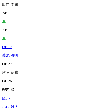
田向 泰輝
79’
79’
DF 17
菊池 流帆
DF 27
吹ヶ 徳喜
DF 26
櫻内 渚
MF 7
小西 雄大