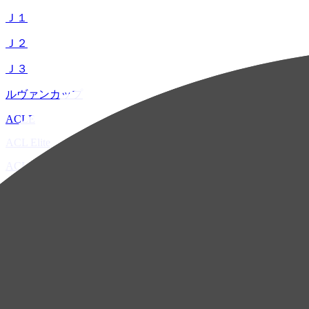
Ｊ１
Ｊ２
Ｊ３
ルヴァンカップ
ACLE
ACL Elite
ACL2
ACL Two
U-21
ホーム
試合速報