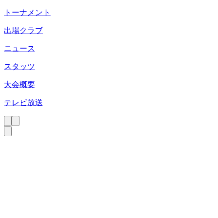
トーナメント
出場クラブ
ニュース
スタッツ
大会概要
テレビ放送