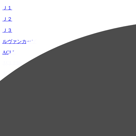
Ｊ１
Ｊ２
Ｊ３
ルヴァンカップ
ACLE
ACL Elite
ACL2
ACL Two
U-21
ホーム
試合速報