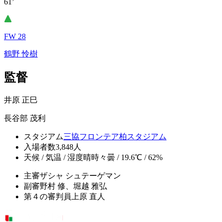
61’
FW 28
鶴野 怜樹
監督
井原 正巳
長谷部 茂利
スタジアム
三協フロンテア柏スタジアム
入場者数
3,848人
天候 / 気温 / 湿度
晴時々曇 / 19.6℃ / 62%
主審
ザシャ シュテーゲマン
副審
野村 修、堀越 雅弘
第４の審判員
上原 直人