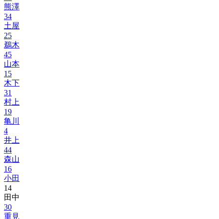
熊澤
34
土屋
25
鵜木
45
山本
15
木下
31
村上
19
亀川
4
井上
44
森山
16
小田
14
田中
30
重見