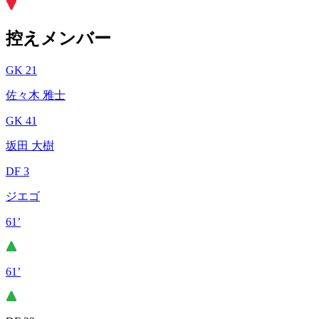
控えメンバー
GK 21
佐々木 雅士
GK 41
坂田 大樹
DF 3
ジエゴ
61’
61’