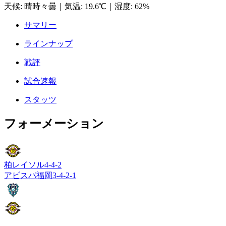
天候
:
晴時々曇
｜
気温
:
19.6℃
｜
湿度
:
62%
サマリー
ラインナップ
戦評
試合速報
スタッツ
フォーメーション
柏レイソル
4-4-2
アビスパ福岡
3-4-2-1