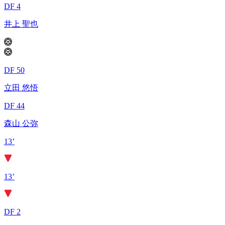
DF 4
井上 聖也
DF 50
立田 悠悟
DF 44
森山 公弥
13’
13’
DF 2