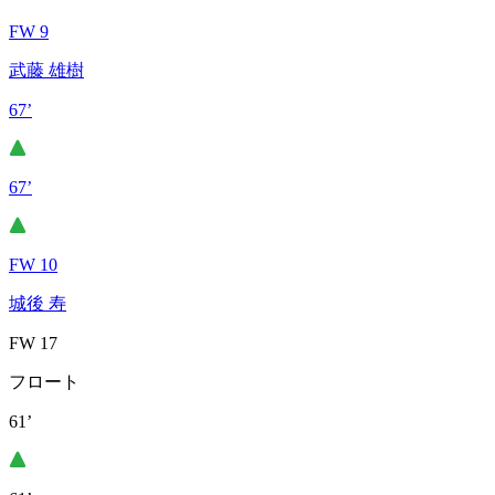
FW 9
武藤 雄樹
67’
67’
FW 10
城後 寿
FW 17
フロート
61’