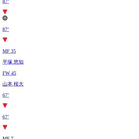
87’
87’
MF 35
平塚 悠知
FW 45
山本 桜大
67’
67’
MF 7