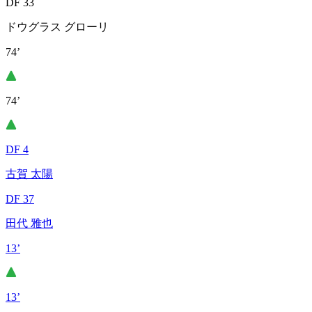
DF 33
ドウグラス グローリ
74’
74’
DF 4
古賀 太陽
DF 37
田代 雅也
13’
13’