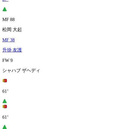
MF 88
松岡 大起
MF 38
升掛 友護
FW 9
シャハブ ザヘディ
61’
61’