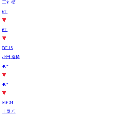
三丸 拡
61’
61’
DF 16
小田 逸稀
46*’
46*’
MF 34
土屋 巧