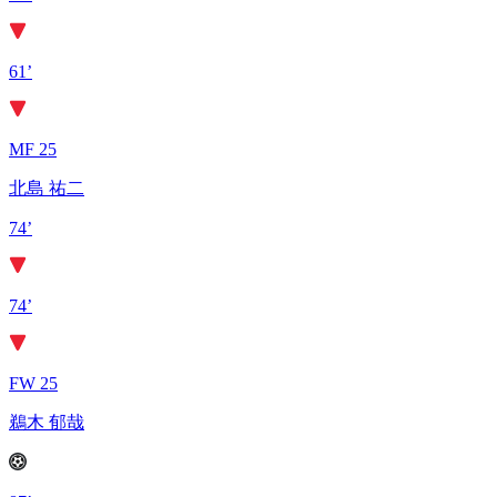
61’
MF 25
北島 祐二
74’
74’
FW 25
鵜木 郁哉