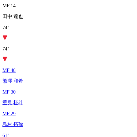
MF 14
田中 達也
74’
74’
MF 48
熊澤 和希
MF 30
重見 柾斗
MF 29
島村 拓弥
61’