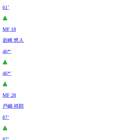
61’
MF 18
岩崎 悠人
46*’
46*’
MF 28
戸嶋 祥郎
87’
87’