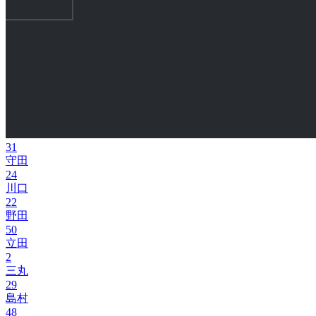
31
守田
24
川口
22
野田
50
立田
2
三丸
29
島村
48