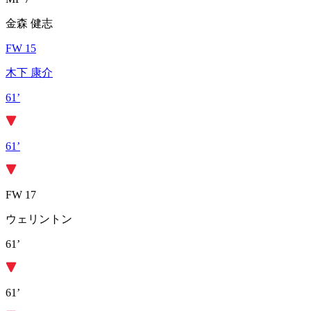
金森 健志
FW 15
木下 康介
61’
61’
FW 17
ウェリントン
61’
61’