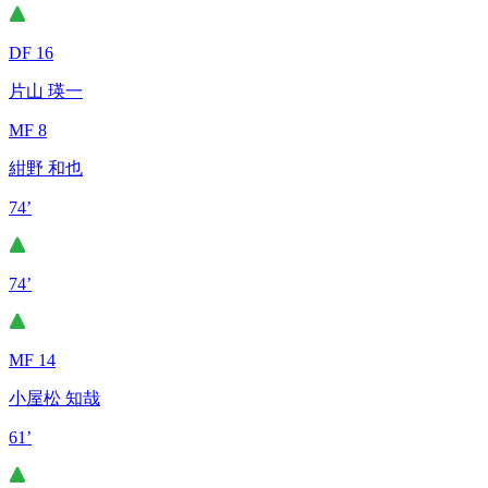
DF 16
片山 瑛一
MF 8
紺野 和也
74’
74’
MF 14
小屋松 知哉
61’