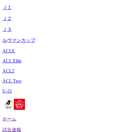
Ｊ１
Ｊ２
Ｊ３
ルヴァンカップ
ACLE
ACL Elite
ACL2
ACL Two
U-21
ホーム
試合速報