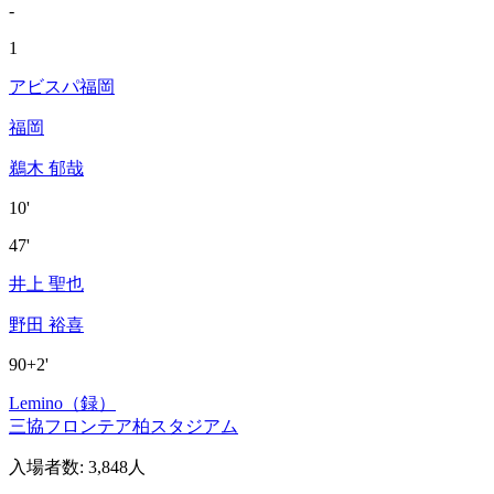
-
1
アビスパ福岡
福岡
鵜木 郁哉
10'
47'
井上 聖也
野田 裕喜
90+2'
Lemino（録）
三協フロンテア柏スタジアム
入場者数
:
3,848人