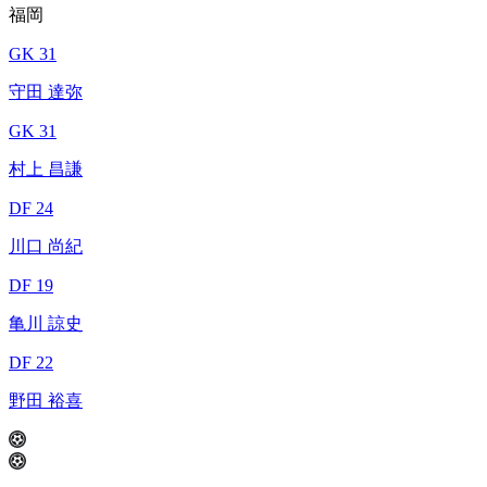
福岡
GK 31
守田 達弥
GK 31
村上 昌謙
DF 24
川口 尚紀
DF 19
亀川 諒史
DF 22
野田 裕喜