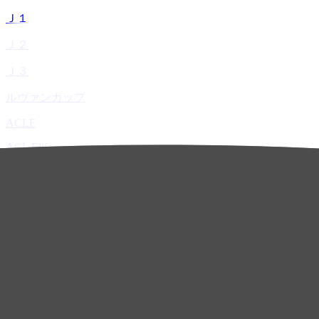
Ｊ１
Ｊ２
Ｊ３
ルヴァンカップ
ACLE
ACL Elite
ACL2
ACL Two
U-21
ホーム
試合速報