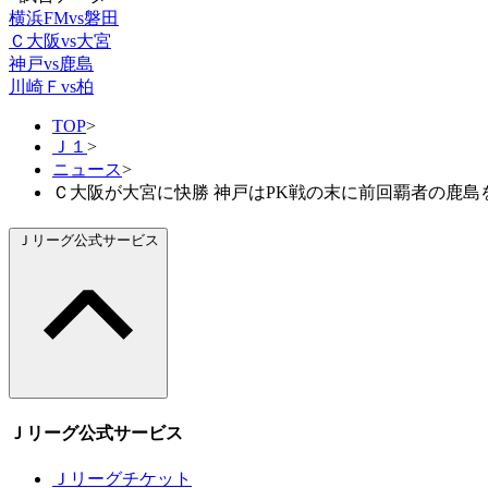
横浜FMvs磐田
Ｃ大阪vs大宮
神戸vs鹿島
川崎Ｆvs柏
TOP
>
Ｊ１
>
ニュース
>
Ｃ大阪が大宮に快勝 神戸はPK戦の末に前回覇者の鹿島
Ｊリーグ公式サービス
Ｊリーグ公式サービス
Ｊリーグチケット