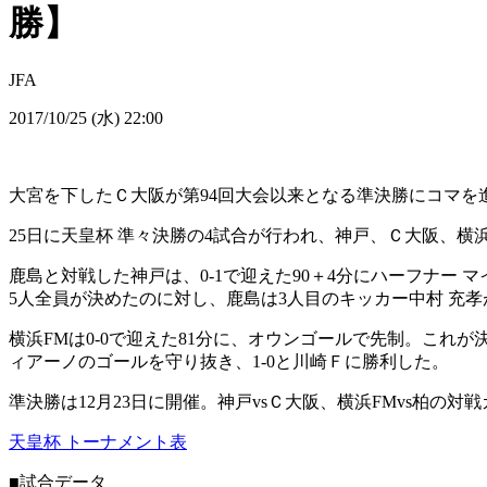
勝】
JFA
2017/10/25 (水) 22:00
大宮を下したＣ大阪が第94回大会以来となる準決勝にコマを
25日に天皇杯 準々決勝の4試合が行われ、神戸、Ｃ大阪、横
鹿島と対戦した神戸は、0-1で迎えた90＋4分にハーフナー
5人全員が決めたのに対し、鹿島は3人目のキッカー中村 充
横浜FMは0-0で迎えた81分に、オウンゴールで先制。これが
ィアーノのゴールを守り抜き、1-0と川崎Ｆに勝利した。
準決勝は12月23日に開催。神戸vsＣ大阪、横浜FMvs柏の対
天皇杯 トーナメント表
■試合データ