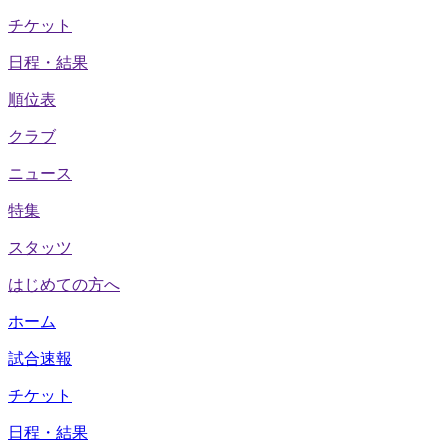
チケット
日程・結果
順位表
クラブ
ニュース
特集
スタッツ
はじめての方へ
ホーム
試合速報
チケット
日程・結果