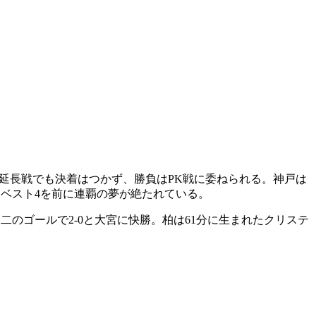
と、延長戦でも決着はつかず、勝負はPK戦に委ねられる。神戸は
はベスト4を前に連覇の夢が絶たれている。
竜二のゴールで2-0と大宮に快勝。柏は61分に生まれたクリステ