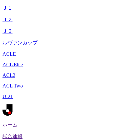
Ｊ１
Ｊ２
Ｊ３
ルヴァンカップ
ACLE
ACL Elite
ACL2
ACL Two
U-21
ホーム
試合速報