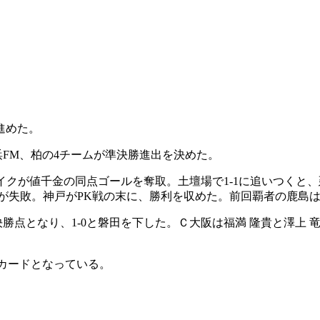
進めた。
浜FM、柏の4チームが準決勝進出を決めた。
 マイクが値千金の同点ゴールを奪取。土壇場で1-1に追いつく
孝が失敗。神戸がPK戦の末に、勝利を収めた。前回覇者の鹿島
決勝点となり、1-0と磐田を下した。Ｃ大阪は福満 隆貴と澤上 
戦カードとなっている。