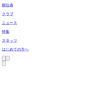
順位表
クラブ
ニュース
特集
スタッツ
はじめての方へ