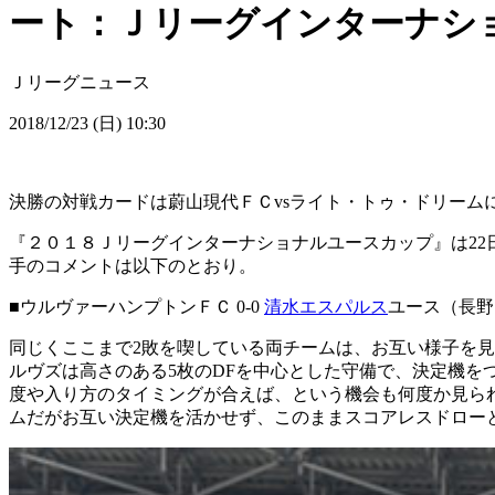
ート：Ｊリーグインターナシ
Ｊリーグニュース
2018/12/23 (日) 10:30
決勝の対戦カードは蔚山現代ＦＣvsライト・トゥ・ドリーム
『２０１８Ｊリーグインターナショナルユースカップ』は22
手のコメントは以下のとおり。
■ウルヴァーハンプトンＦＣ 0-0
清水エスパルス
ユース（長野
同じくここまで2敗を喫している両チームは、お互い様子を
ルヴズは高さのある5枚のDFを中心とした守備で、決定機
度や入り方のタイミングが合えば、という機会も何度か見ら
ムだがお互い決定機を活かせず、このままスコアレスドロー