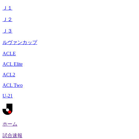
Ｊ１
Ｊ２
Ｊ３
ルヴァンカップ
ACLE
ACL Elite
ACL2
ACL Two
U-21
ホーム
試合速報