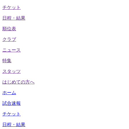
チケット
日程・結果
順位表
クラブ
ニュース
特集
スタッツ
はじめての方へ
ホーム
試合速報
チケット
日程・結果