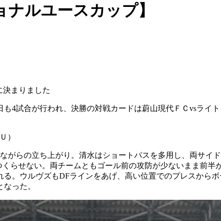
ョナルユースカップ】
に決まりました
日も4試合が行われ、決勝の対戦カードは蔚山現代ＦＣvsライ
Ｕ）
見ながらの立ち上がり。清水はショートパスを多用し、両サイ
をつくらせない。両チームともゴール前の攻防が少ないまま前半
れる。ウルヴズもDFラインをあげ、高い位置でのプレスから
となった。