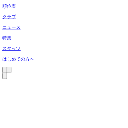
順位表
クラブ
ニュース
特集
スタッツ
はじめての方へ