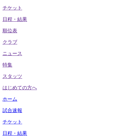
チケット
日程・結果
順位表
クラブ
ニュース
特集
スタッツ
はじめての方へ
ホーム
試合速報
チケット
日程・結果