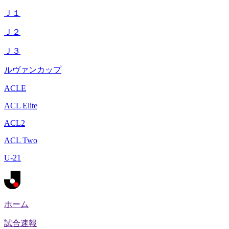
Ｊ１
Ｊ２
Ｊ３
ルヴァンカップ
ACLE
ACL Elite
ACL2
ACL Two
U-21
ホーム
試合速報