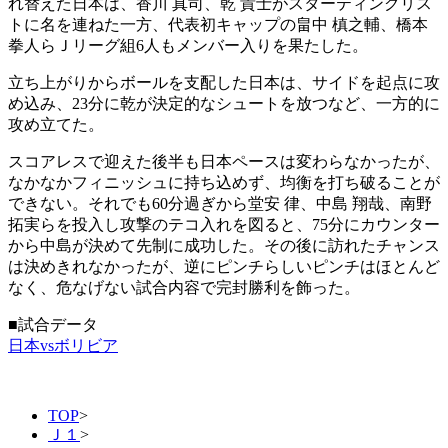
れ替えた日本は、香川 真司、乾 貴士がスターティングリス
トに名を連ねた一方、代表初キャップの畠中 槙之輔、橋本
拳人らＪリーグ組6人もメンバー入りを果たした。
立ち上がりからボールを支配した日本は、サイドを起点に攻
め込み、23分に乾が決定的なシュートを放つなど、一方的に
攻め立てた。
スコアレスで迎えた後半も日本ペースは変わらなかったが、
なかなかフィニッシュに持ち込めず、均衡を打ち破ることが
できない。それでも60分過ぎから堂安 律、中島 翔哉、南野
拓実らを投入し攻撃のテコ入れを図ると、75分にカウンター
から中島が決めて先制に成功した。その後に訪れたチャンス
は決めきれなかったが、逆にピンチらしいピンチはほとんど
なく、危なげない試合内容で完封勝利を飾った。
■試合データ
日本vsボリビア
TOP
>
Ｊ１
>