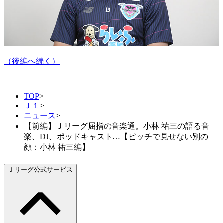
（後編へ続く）
TOP
>
Ｊ１
>
ニュース
>
【前編】Ｊリーグ屈指の音楽通。小林 祐三の語る音
楽、DJ、ポッドキャスト…【ピッチで見せない別の
顔：小林 祐三編】
Ｊリーグ公式サービス