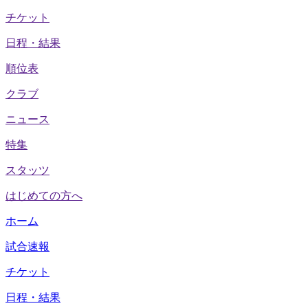
チケット
日程・結果
順位表
クラブ
ニュース
特集
スタッツ
はじめての方へ
ホーム
試合速報
チケット
日程・結果