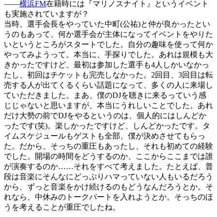
――
横浜FM
在籍時には『マリノスナイト』というイベント
も実施されていますが？
当時、選手会長をやっていた中町(公祐)と仲が良かったとい
うのもあって、何か選手会が主体になってイベントをやりた
いというところがスタートでした。自分の趣味を使って何か
やってみようって。本当に、手探りでした。あれは規模も大
きかったですけど、最初は参加した選手も4人しかいなかっ
たし、初回はチケットも完売しなかった。2回目、3回目は転
売する人が出てくるくらい話題になって、多くの人に来場し
ていただきました。まあ、僕のDJを聴きに来るっていう感
じじゃないと思いますが、本当にうれしいことでした。あれ
だけ大勢の前でDJをやるというのは、個人的にはしんどか
ったです(笑)。楽しかったですけど、しんどかったです。タ
イムスケジュールもゲストも全部、僕が決めさせてもらっ
た。だから、そっちの重圧もあったし、それも初めての経験
でした。開場の時間をどうするのか、ここからここまでは誰
が演奏するのか……それをすべて考えました。たとえば、普
段は音楽にそんなにどっぷりハマっていない人もいるだろう
から、ずっと音楽をかけ続けるのもどうなんだろうとか。そ
れなら、中休みのトークパートを入れようとか。そっちのほ
うを考えることが重圧でしたね。