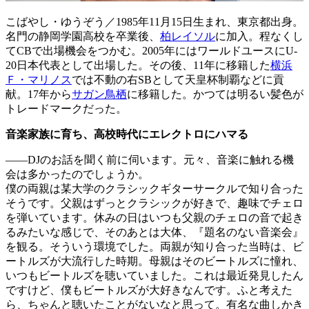
こばやし・ゆうぞう／1985年11月15日生まれ、東京都出身。
名門の静岡学園高校を卒業後、
柏レイソル
に加入。程なくし
てCBで出場機会をつかむ。2005年にはワールドユースにU-
20日本代表として出場した。その後、11年に移籍した
横浜
Ｆ・マリノス
では不動の右SBとして天皇杯制覇などに貢
献。17年から
サガン鳥栖
に移籍した。かつては明るい髪色が
トレードマークだった。
音楽家族に育ち、高校時代にエレクトロにハマる
――DJのお話を聞く前に伺います。元々、音楽に触れる機
会は多かったのでしょうか。
僕の両親は某大学のクラシックギターサークルで知り合った
そうです。父親はずっとクラシックが好きで、趣味でチェロ
を弾いています。休みの日はいつも父親のチェロの音で起き
るみたいな感じで、そのあとは大体、『題名のない音楽会』
を観る。そういう環境でした。両親が知り合った当時は、ビ
ートルズが大流行した時期。母親はそのビートルズに憧れ、
いつもビートルズを聴いていました。これは最近発見したん
ですけど、僕もビートルズが大好きなんです。ふと考えた
ら、ちゃんと聴いたことがないなと思って。有名な曲しかき