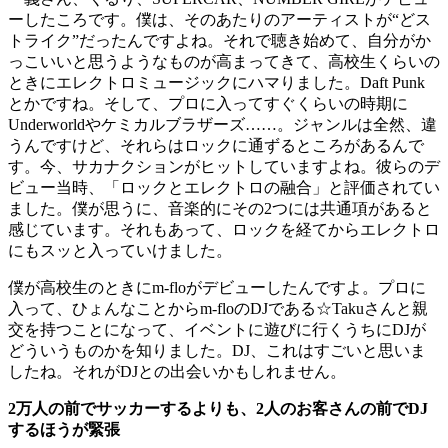
ーしたころです。僕は、そのあたりのアーティストが“どス
トライク”だったんですよね。それで聴き始めて、自分がか
っこいいと思うようなものが高まってきて、高校生くらいの
ときにエレクトロミュージックにハマりました。Daft Punk
とかですね。そして、プロに入ってすぐくらいの時期に
Underworldやケミカルブラザーズ……。ジャンルは全然、違
うんですけど、それらはロックに通ずるところがあるんで
す。今、サカナクションがヒットしていますよね。彼らのデ
ビュー当時、「ロックとエレクトロの融合」と評価されてい
ました。僕が思うに、音楽的にその2つには共通項があると
感じています。それもあって、ロックを経てからエレクトロ
にもスッと入っていけました。
僕が高校生のときにm-floがデビューしたんですよ。プロに
入って、ひょんなことからm-floのDJである☆Takuさんと親
交を持つことになって、イベントに遊びに行くうちにDJが
どういうものかを知りました。DJ、これはすごいと思いま
したね。それがDJとの出会いかもしれません。
2万人の前でサッカーするよりも、2人のお客さんの前でDJ
するほうが緊張