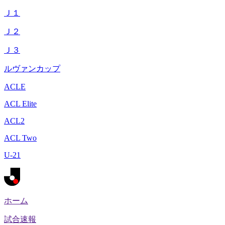
Ｊ１
Ｊ２
Ｊ３
ルヴァンカップ
ACLE
ACL Elite
ACL2
ACL Two
U-21
ホーム
試合速報