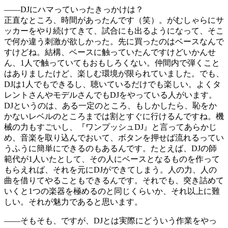
――DJにハマっていったきっかけは？
正直なところ、時間があったんです（笑）。がむしゃらにサ
ッカーをやり続けてきて、試合にも出るようになって、そこ
で何か違う刺激が欲しかった。先に買ったのはベースなんで
すけどね。結構、ベースに触っていたんですけどいかんせ
ん、1人で触っていてもおもしろくない。仲間内で弾くこと
はありましたけど、楽しむ環境が限られていました。でも、
DJは1人でもできるし、聴いているだけでも楽しい。よくタ
レントさんやモデルさんでもDJをやっている人がいます。
DJというのは、ある一定のところ、もしかしたら、恥をか
かないレベルのところまでは割とすぐに行けるんですね。機
械の力もすごいし、『ワンプッシュDJ』と言ってあらかじ
め、音楽を取り込んでおいて、ボタンを押せば流れるってい
うふうに簡単にできるのもあるんです。たとえば、DJの師
範代が1人いたとして、その人にベースとなるものを作って
もらえれば、それを元にDJができてしまう。人の力、人の
曲を借りてやることもできるんです。それでも、突き詰めて
いくと1つの楽器を極めるのと同じくらいか、それ以上に難
しい。それが魅力であると思います。
――そもそも、ですが、DJとは実際にどういう作業をやっ