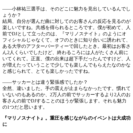
――小林祐三選手は、そのどこに魅力を見出しているんでし
ょうか？
結局、自分が選んだ曲に対してのお客さんの反応を見るのが
楽しいですね。共感を得られるところです。僕が初めて、人
前でDJとして立ったのは、『マリノスナイト』のようにオ
フィシャルじゃなくて、オフのときに知り合いに誘われて、
ある大学のアフターパーティーで回したとき。最初はお客さ
ん2人くらいでしたけど、終わるころには人がたくさん前に
いてくれて。正直、僕の出来は超下手だったんですけど、人
が増えたっていうことで少しでも楽しんでもらえたなのかな
と感じられて、とても楽しかったですね。
――サッカーとは違う緊張感でしたか？
全然、違いました。手の震えが止まらなかったです。慣れて
いないのもあるのか、2万人の前でサッカーするより2人のお
客さんの前でDJすることのほうが緊張します。それも魅力
の1つだと思います。
『マリノスナイト』。重圧を感じながらのイベントは大成功
に