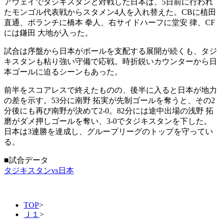
アウェイでタジキスタンと対戦した日本は、5日前に行われ
たモンゴル代表戦からスタメン4人を入れ替えた。CBに植田
直通、ボランチに橋本 拳人、右サイドハーフに堂安 律、CF
には鎌田 大地が入った。
試合は序盤から日本がボールを支配する展開が続くも、タジ
キスタンも粘り強い守備で応戦。時折鋭いカウンターから日
本ゴールに迫るシーンもあった。
前半をスコアレスで終えたものの、後半に入ると日本が地力
の差を示す。53分に南野 拓実が先制ゴールを奪うと、その2
分後にも再び南野が決めて2-0。82分には途中出場の浅野 拓
磨がダメ押しゴールを奪い、3-0でタジキスタンを下した。
日本は3連勝を達成し、グループリーグのトップを守ってい
る。
■試合データ
タジキスタンvs日本
TOP
>
Ｊ１
>