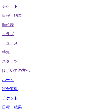
チケット
日程・結果
順位表
クラブ
ニュース
特集
スタッツ
はじめての方へ
ホーム
試合速報
チケット
日程・結果