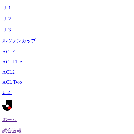
Ｊ１
Ｊ２
Ｊ３
ルヴァンカップ
ACLE
ACL Elite
ACL2
ACL Two
U-21
ホーム
試合速報