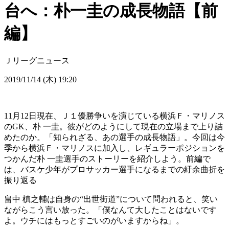
台へ：朴一圭の成長物語【前
編】
Ｊリーグニュース
2019/11/14 (木) 19:20
11月12日現在、Ｊ１優勝争いを演じている横浜Ｆ・マリノス
のGK、朴 一圭。彼がどのようにして現在の立場まで上り詰
めたのか。「知られざる、あの選手の成長物語」。今回は今
季から横浜Ｆ・マリノスに加入し、レギュラーポジションを
つかんだ朴 一圭選手のストーリーを紹介しよう。前編で
は、バスケ少年がプロサッカー選手になるまでの紆余曲折を
振り返る
畠中 槙之輔は自身の“出世街道”について問われると、笑い
ながらこう言い放った。「僕なんて大したことはないです
よ。ウチにはもっとすごいのがいますからね」。