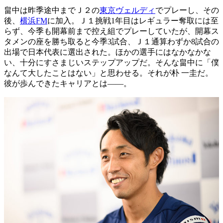
畠中は昨季途中までＪ２の
東京ヴェルディ
でプレーし、その
後、
横浜FM
に加入。Ｊ１挑戦1年目はレギュラー奪取には至
らず、今季も開幕前まで控え組でプレーしていたが、開幕ス
タメンの座を勝ち取ると今季3試合、Ｊ１通算わずか8試合の
出場で日本代表に選出された。ほかの選手にはなかなかな
い、十分にすさまじいステップアップだ。そんな畠中に「僕
なんて大したことはない」と思わせる。それが朴 一圭だ。
彼が歩んできたキャリアとは――。