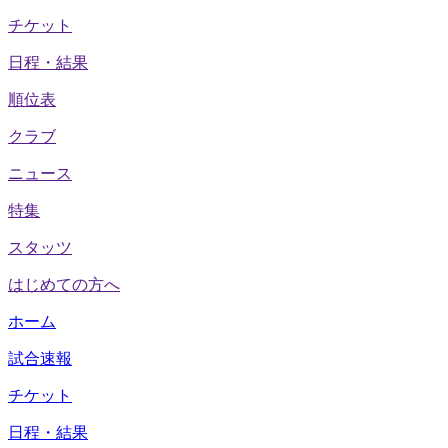
チケット
日程・結果
順位表
クラブ
ニュース
特集
スタッツ
はじめての方へ
ホーム
試合速報
チケット
日程・結果