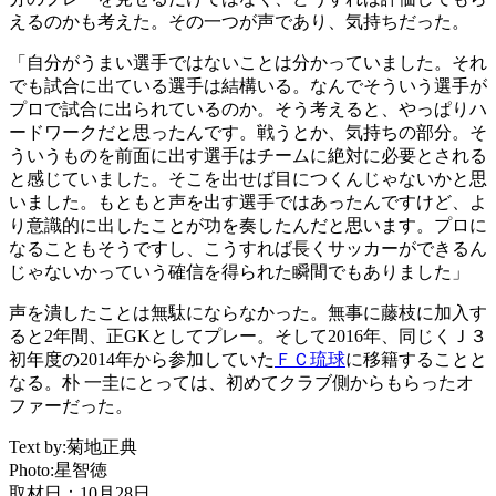
えるのかも考えた。その一つが声であり、気持ちだった。
「自分がうまい選手ではないことは分かっていました。それ
でも試合に出ている選手は結構いる。なんでそういう選手が
プロで試合に出られているのか。そう考えると、やっぱりハ
ードワークだと思ったんです。戦うとか、気持ちの部分。そ
ういうものを前面に出す選手はチームに絶対に必要とされる
と感じていました。そこを出せば目につくんじゃないかと思
いました。もともと声を出す選手ではあったんですけど、よ
り意識的に出したことが功を奏したんだと思います。プロに
なることもそうですし、こうすれば長くサッカーができるん
じゃないかっていう確信を得られた瞬間でもありました」
声を潰したことは無駄にならなかった。無事に藤枝に加入す
ると2年間、正GKとしてプレー。そして2016年、同じくＪ３
初年度の2014年から参加していた
ＦＣ琉球
に移籍することと
なる。朴 一圭にとっては、初めてクラブ側からもらったオ
ファーだった。
Text by:菊地正典
Photo:星智徳
取材日：10月28日