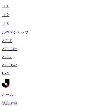
Ｊ１
Ｊ２
Ｊ３
ルヴァンカップ
ACLE
ACL Elite
ACL2
ACL Two
U-21
ホーム
試合速報