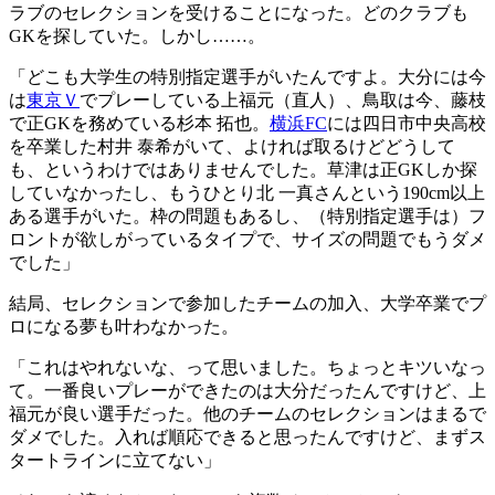
ラブのセレクションを受けることになった。どのクラブも
GKを探していた。しかし……。
「どこも大学生の特別指定選手がいたんですよ。大分には今
は
東京Ｖ
でプレーしている上福元（直人）、鳥取は今、藤枝
で正GKを務めている杉本 拓也。
横浜FC
には四日市中央高校
を卒業した村井 泰希がいて、よければ取るけどどうして
も、というわけではありませんでした。草津は正GKしか探
していなかったし、もうひとり北 一真さんという190cm以上
ある選手がいた。枠の問題もあるし、（特別指定選手は）フ
ロントが欲しがっているタイプで、サイズの問題でもうダメ
でした」
結局、セレクションで参加したチームの加入、大学卒業でプ
ロになる夢も叶わなかった。
「これはやれないな、って思いました。ちょっとキツいなっ
て。一番良いプレーができたのは大分だったんですけど、上
福元が良い選手だった。他のチームのセレクションはまるで
ダメでした。入れば順応できると思ったんですけど、まずス
タートラインに立てない」