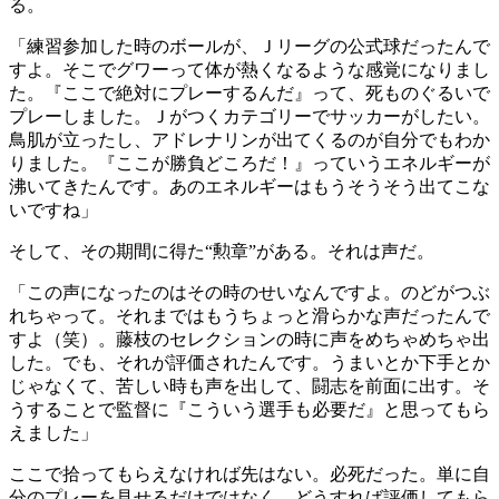
る。
「練習参加した時のボールが、Ｊリーグの公式球だったんで
すよ。そこでグワーって体が熱くなるような感覚になりまし
た。『ここで絶対にプレーするんだ』って、死ものぐるいで
プレーしました。Ｊがつくカテゴリーでサッカーがしたい。
鳥肌が立ったし、アドレナリンが出てくるのが自分でもわか
りました。『ここが勝負どころだ！』っていうエネルギーが
沸いてきたんです。あのエネルギーはもうそうそう出てこな
いですね」
そして、その期間に得た“勲章”がある。それは声だ。
「この声になったのはその時のせいなんですよ。のどがつぶ
れちゃって。それまではもうちょっと滑らかな声だったんで
すよ（笑）。藤枝のセレクションの時に声をめちゃめちゃ出
した。でも、それが評価されたんです。うまいとか下手とか
じゃなくて、苦しい時も声を出して、闘志を前面に出す。そ
うすることで監督に『こういう選手も必要だ』と思ってもら
えました」
ここで拾ってもらえなければ先はない。必死だった。単に自
分のプレーを見せるだけではなく、どうすれば評価してもら