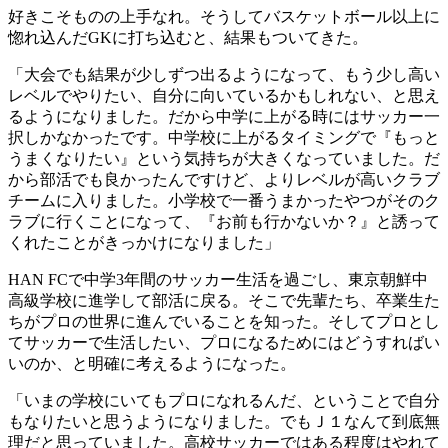
好きこそものの上手なれ。そうしてバスケットボール以上に
惚れ込んだGKに打ち込むと、結果もついてきた。
「大会でも結果が少しずつ出るようになって、もう少し高い
レベルでやりたい、自分に向いているかもしれない、と思え
るようになりました。だから中学に上がる時にはサッカー一
択しかなかったです。中学校に上がるタイミングで『もっと
うまくなりたい』という気持ちが大きくなっていました。だ
から部活でも良かったんですけど、よりレベルが高いクラブ
チームに入りました。小学校で一番うまかったやつがそのク
ラブに行くことになって、『お前も行かないか？』と誘って
くれたことがきっかけになりました」
HAN FCで中学3年間のサッカー生活を過ごし、東京朝鮮中
高級学校に進学して部活に戻る。そこで先輩たち、卒業生た
ちがプロの世界に進んでいることを知った。そしてプロとし
てサッカーで生活したい、プロになるためにはどうすればい
いのか、と明確に考えるようになった。
「いまの学校にいてもプロになれるんだ、ということで自分
もなりたいと思うようになりました。でもＪ１なんて到底無
理だと思っていました。高校サッカーではある程度はやれて