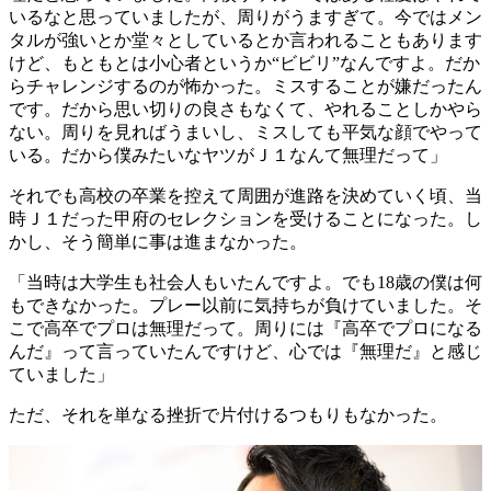
いるなと思っていましたが、周りがうますぎて。今ではメン
タルが強いとか堂々としているとか言われることもあります
けど、もともとは小心者というか“ビビリ”なんですよ。だか
らチャレンジするのが怖かった。ミスすることが嫌だったん
です。だから思い切りの良さもなくて、やれることしかやら
ない。周りを見ればうまいし、ミスしても平気な顔でやって
いる。だから僕みたいなヤツがＪ１なんて無理だって」
それでも高校の卒業を控えて周囲が進路を決めていく頃、当
時Ｊ１だった甲府のセレクションを受けることになった。し
かし、そう簡単に事は進まなかった。
「当時は大学生も社会人もいたんですよ。でも18歳の僕は何
もできなかった。プレー以前に気持ちが負けていました。そ
こで高卒でプロは無理だって。周りには『高卒でプロになる
んだ』って言っていたんですけど、心では『無理だ』と感じ
ていました」
ただ、それを単なる挫折で片付けるつもりもなかった。