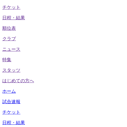
チケット
日程・結果
順位表
クラブ
ニュース
特集
スタッツ
はじめての方へ
ホーム
試合速報
チケット
日程・結果