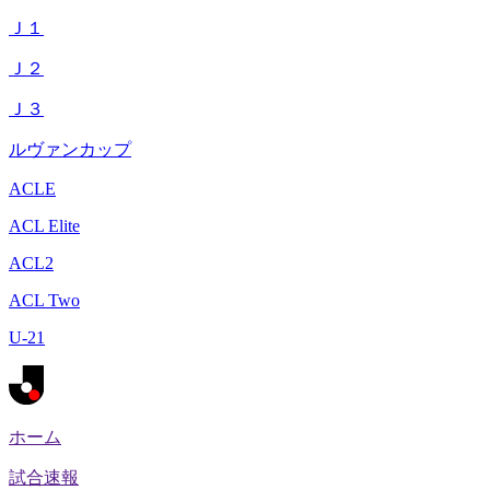
Ｊ１
Ｊ２
Ｊ３
ルヴァンカップ
ACLE
ACL Elite
ACL2
ACL Two
U-21
ホーム
試合速報