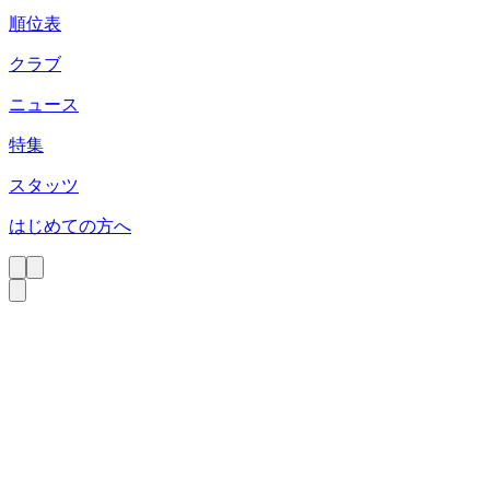
順位表
クラブ
ニュース
特集
スタッツ
はじめての方へ