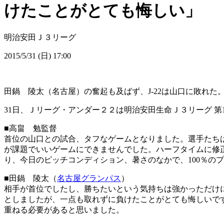
けたことがとても悔しい」
明治安田Ｊ３リーグ
2015/5/31 (日) 17:00
田鍋 陵太（名古屋）の奮起も及ばず、J-22は山口に敗れた
31日、Ｊリーグ・アンダー２２は明治安田生命Ｊ３リーグ 第1
■高畠 勉監督
首位の山口との試合、タフなゲームとなりました。選手たちは
が課題でいいゲームにできませんでした。ハーフタイムに修
り、今日のピッチコンディション、暑さのなかで、100％の
■田鍋 陵太（
名古屋グランパス
）
相手が首位でしたし、勝ちたいという気持ちは強かっただけ
としましたが、一点も取れずに負けたことがとても悔しいで
重ねる必要があると思いました。