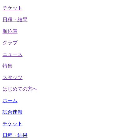
チケット
日程・結果
順位表
クラブ
ニュース
特集
スタッツ
はじめての方へ
ホーム
試合速報
チケット
日程・結果