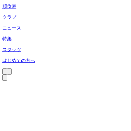
順位表
クラブ
ニュース
特集
スタッツ
はじめての方へ