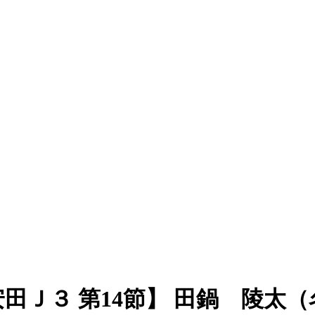
安田Ｊ３ 第14節】 田鍋 陵