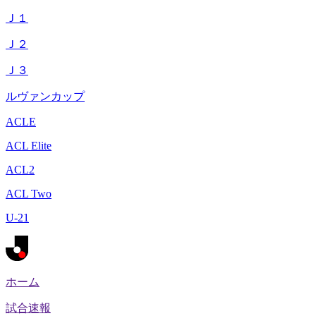
Ｊ１
Ｊ２
Ｊ３
ルヴァンカップ
ACLE
ACL Elite
ACL2
ACL Two
U-21
ホーム
試合速報