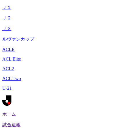
Ｊ１
Ｊ２
Ｊ３
ルヴァンカップ
ACLE
ACL Elite
ACL2
ACL Two
U-21
ホーム
試合速報