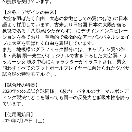
の提供を受けています。
【名称・デザインの由来】
大空を羽ばたく自由、大志の象徴としての翼(つばさ)の日本
語より採用しています。古来より日出国 日本の太陽が宿る
象徴である「八咫烏(やたがらす)」にデザインインスピレー
ションを得ており、革新的で象徴的なアーバンパネルシェイ
プに大空を羽ばたく自由を表現しています。
また、地模様のグラフィック部分には、キャプテン翼の作
者・高橋 陽一先生がオリジナルで書き下ろした大空 翼・サ
ッカー少女 楓を中心にキャラクターがイラストされ、男女
問わずすべてのフットボールプレイヤーに向けられたツバサ
試合球の特別モデルです。
【試合球の特長】
2020年の公式試合球同様、 6枚均一パネルのサーマルボンデ
ィング製法でどこを蹴っても同一の反発力と低吸水性を誇っ
ています。
【使用開始日】
2020年7月25日（土）