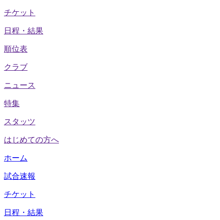
チケット
日程・結果
順位表
クラブ
ニュース
特集
スタッツ
はじめての方へ
ホーム
試合速報
チケット
日程・結果