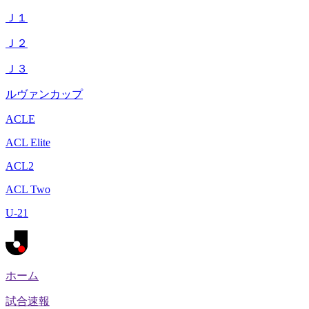
Ｊ１
Ｊ２
Ｊ３
ルヴァンカップ
ACLE
ACL Elite
ACL2
ACL Two
U-21
ホーム
試合速報