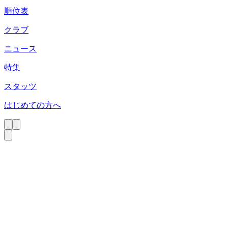
順位表
クラブ
ニュース
特集
スタッツ
はじめての方へ