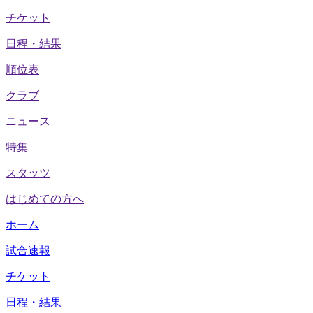
チケット
日程・結果
順位表
クラブ
ニュース
特集
スタッツ
はじめての方へ
ホーム
試合速報
チケット
日程・結果