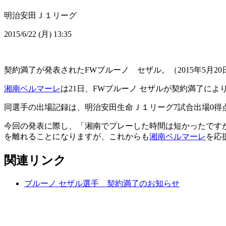
明治安田Ｊ１リーグ
2015/6/22 (月) 13:35
契約満了が発表されたFWブルーノ セザル。（2015年5月20
湘南ベルマーレ
は21日、FWブルーノ セザルが契約満了に
同選手の出場記録は、明治安田生命Ｊ１リーグ7試合出場0得
今回の発表に際し、「湘南でプレーした時間は短かったです
を離れることになりますが、これからも
湘南ベルマーレ
を応
関連リンク
ブルーノ セザル選手 契約満了のお知らせ