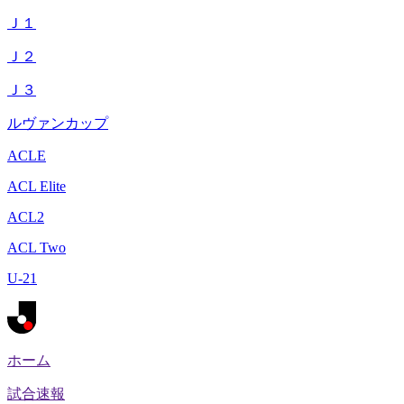
Ｊ１
Ｊ２
Ｊ３
ルヴァンカップ
ACLE
ACL Elite
ACL2
ACL Two
U-21
ホーム
試合速報