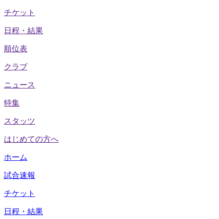
チケット
日程・結果
順位表
クラブ
ニュース
特集
スタッツ
はじめての方へ
ホーム
試合速報
チケット
日程・結果