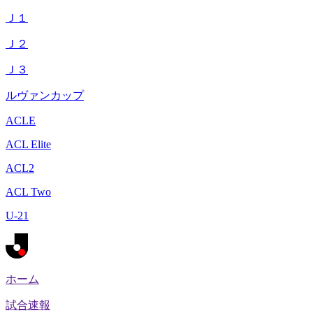
Ｊ１
Ｊ２
Ｊ３
ルヴァンカップ
ACLE
ACL Elite
ACL2
ACL Two
U-21
ホーム
試合速報