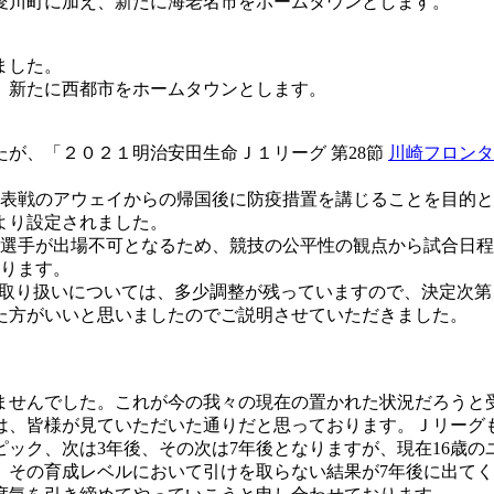
愛川町に加え、新たに海老名市をホームタウンとします。
ました。
、新たに西都市をホームタウンとします。
たが、「２０２１明治安田生命Ｊ１リーグ 第28節
川崎フロンタ
代表戦のアウェイからの帰国後に防疫措置を講じることを目的
より設定されました。
代表選手が出場不可となるため、競技の公平性の観点から試合日
おります。
取り扱いについては、多少調整が残っていますので、決定次第、改
た方がいいと思いましたのでご説明させていただきました。
。
きませんでした。これが今の我々の現在の置かれた状況だろう
は、皆様が見ていただいた通りだと思っております。Ｊリーグ
ク、次は3年後、その次は7年後となりますが、現在16歳のユー
の育成レベルにおいて引けを取らない結果が7年後に出てくるとい