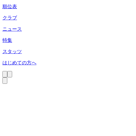
順位表
クラブ
ニュース
特集
スタッツ
はじめての方へ