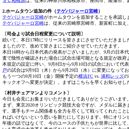
ＳＣ相模原
は、従来の神奈川県相模原市、座間市、綾瀬市、
2.ホームタウン追加の件（
テゲバジャーロ宮崎
）
テゲバジャーロ宮崎
がホームタウンを追加することを承認し
テゲバジャーロ宮崎
は、従来の宮崎県宮崎市、新富町に加え
〔司会より試合日程変更について説明〕
続いて、本日17時にリリースを皆さまにさせていただきまし
ましたので、改めて皆さまにご紹介させていただきます。
本日16時から日本代表の発表がございましたが、9月の日本
査で陰性が確認された場合に試合出場可能となる規定が政府
本規定の設定に伴い、9月8日から9月10日の試合において
戸
の試合は9月9日（木）から9月29日（水）に変更になって
もう一つの9月10日（金）開催予定の
横浜FC
vs.
浦和レッズ
の
キックオフへ変更が決定）。まずはこちらを早くお知らせし
〔村井チェアマンよりコメント〕
今日も会見にお集まりいただきましてありがとうございます
まず、東京2020オリンピック競技大会ですが、メダルに届
す。選手もチーム関係者も全力を尽くして戦ってくれたこと
ればいけないという思いを新たにしております。特にオリンピッ
年後の話ではなくて、今のユースの子供たちが世界に比して、そ