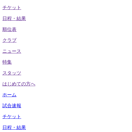
チケット
日程・結果
順位表
クラブ
ニュース
特集
スタッツ
はじめての方へ
ホーム
試合速報
チケット
日程・結果