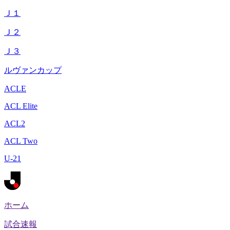
Ｊ１
Ｊ２
Ｊ３
ルヴァンカップ
ACLE
ACL Elite
ACL2
ACL Two
U-21
ホーム
試合速報