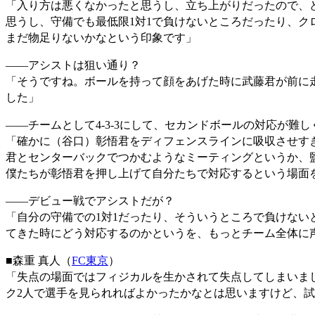
「入り方は悪くなかったと思うし、立ち上がりだったので、
思うし、守備でも最低限1対1で負けないところだったり、
まだ物足りないかなという印象です」
――アシストは狙い通り？
「そうですね。ボールを持って顔をあげた時に武藤君が前に
した」
――チームとして4-3-3にして、セカンドボールの対応が難
「確かに（谷口）彰悟君をディフェンスラインに吸収させす
君とセンターバックでつかむようなミーティングというか、
僕たちが彰悟君を押し上げて自分たちで対応するという場面
――デビュー戦でアシストだが？
「自分の守備での1対1だったり、そういうところで負けな
てきた時にどう対応するのかというを、もっとチーム全体に
■森重 真人（
FC東京
）
「失点の場面ではフィジカルを生かされて失点してしまいま
ク2人で選手を見られればよかったかなとは思いますけど、