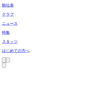
順位表
クラブ
ニュース
特集
スタッツ
はじめての方へ