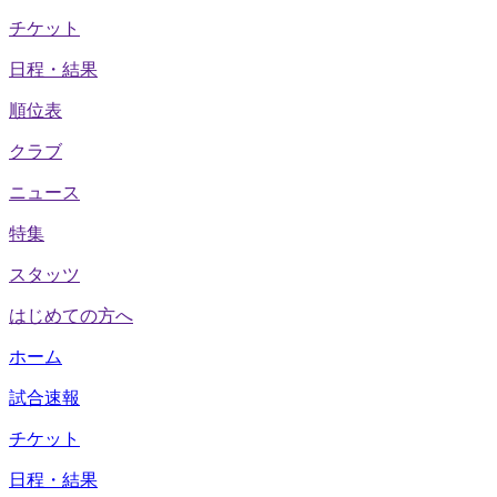
チケット
日程・結果
順位表
クラブ
ニュース
特集
スタッツ
はじめての方へ
ホーム
試合速報
チケット
日程・結果