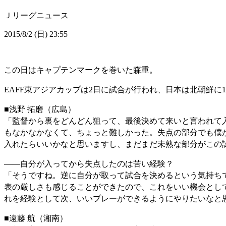
Ｊリーグニュース
2015/8/2 (日) 23:55
この日はキャプテンマークを巻いた森重。
EAFF東アジアカップは2日に試合が行われ、日本は北朝鮮に
■浅野 拓磨（広島）
「監督から裏をどんどん狙って、最後決めて来いと言われて
もなかなかなくて、ちょっと難しかった。失点の部分でも僕
入れたらいいかなと思いますし、まだまだ未熟な部分がこの
――自分が入ってから失点したのは苦い経験？
「そうですね。逆に自分が取って試合を決めるという気持ち
表の厳しさも感じることができたので、これをいい機会とし
れを経験として次、いいプレーができるようにやりたいなと
■遠藤 航（湘南）