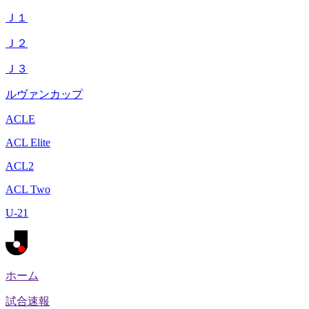
Ｊ１
Ｊ２
Ｊ３
ルヴァンカップ
ACLE
ACL Elite
ACL2
ACL Two
U-21
ホーム
試合速報