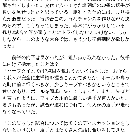
配されてしまった。交代で入ってきた北朝鮮の20番の選手が
違いを見せつけたと思っている。勝利するためには、より得
点が必要だった。毎試合このようなチャンスを作りながら決
められず、こうなってしまった。非常にがっかりしている。
残り2試合で何か違うことにトライしないといけない。しか
しながら、このような大会では、もう少し準備期間が欲しか
った」
――前半の内容は良かったが、追加点が取れなかった。後半
に向けて指示したことは？
「ハーフタイムでは2点目を狙おうという話をした。おそら
く我々が完全に主導権を握ることができたが、ボールを奪っ
た時に前に行くべきか、少しキープすべきかというところで
迷いがあり、ボールを簡単に失ってしまった。また、先ほど
も言ったように、フィジカル的に厳しい選手が何人かいた。
暑さもあったが、試合が進むにつれて、何人かの選手が走れ
なくなっていた」
「この失敗した試合については多くのディスカッションをし
ないといけない。選手とはたくさんの話し合いをしてきた