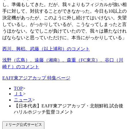
し、準備もしてきた。だが、我々よりもフィジカルが強い相
手に対して、対抗することができなかった。今日も10以上の
決定機があったが、このように外し続けてはいけない。失望
しているし、がっかりしているが、こうなってしまったと言
うほかない。なでしこが負けていたので、我々は勝たなけれ
ばならないと思っていただけに、本当にがっかりしている」
西川、興梠、武藤（以上浦和）のコメント
浅野（広島）、遠藤（湘南）、森重（FC東京）、谷口（川
崎Ｆ）のコメント
EAFF東アジアカップ 特集ページ
TOP
>
Ｊ１
>
ニュース
>
【日本代表】EAFF東アジアカップ・北朝鮮戦 試合後
ハリルホジッチ監督コメント
Ｊリーグ公式サービス