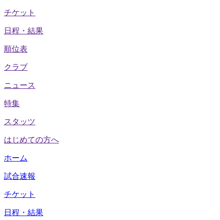
チケット
日程・結果
順位表
クラブ
ニュース
特集
スタッツ
はじめての方へ
ホーム
試合速報
チケット
日程・結果