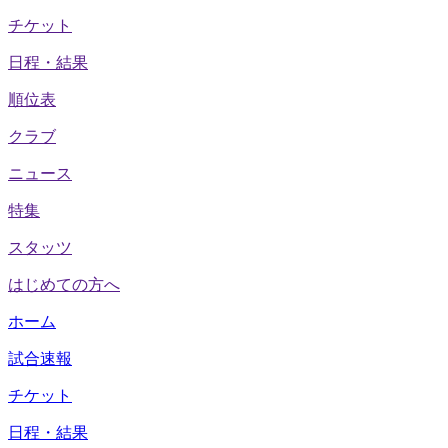
チケット
日程・結果
順位表
クラブ
ニュース
特集
スタッツ
はじめての方へ
ホーム
試合速報
チケット
日程・結果