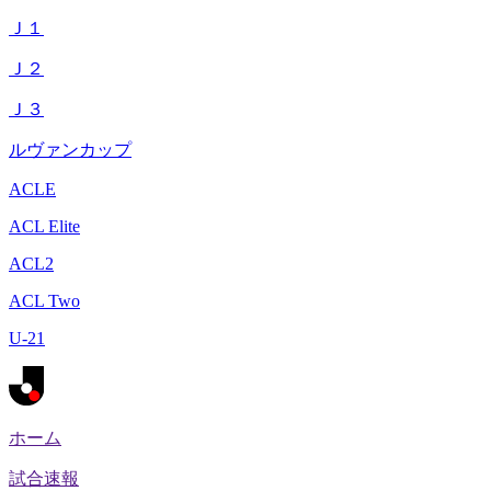
Ｊ１
Ｊ２
Ｊ３
ルヴァンカップ
ACLE
ACL Elite
ACL2
ACL Two
U-21
ホーム
試合速報