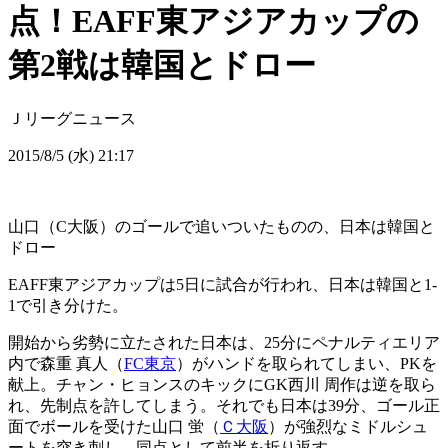
点！EAFF東アジアカップの
第2戦は韓国とドロー
Ｊリーグニュース
2015/8/5 (水) 21:17
山口（C大阪）のゴールで追いついたものの、日本は韓国と
ドロー
EAFF東アジアカップは5日に試合が行われ、日本は韓国と1-
1で引き分けた。
開始から劣勢に立たされた日本は、25分にペナルティエリア
内で森重 真人（
FC東京
）がハンドを取られてしまい、PKを
献上。チャン・ヒョンスのキックにGK西川 周作は逆を取ら
れ、先制点を許してしまう。それでも日本は39分、ゴール正
面でボールを受けた山口 蛍（
Ｃ大阪
）が強烈なミドルシュ
ートを突き刺し、同点として前半を折り返す。