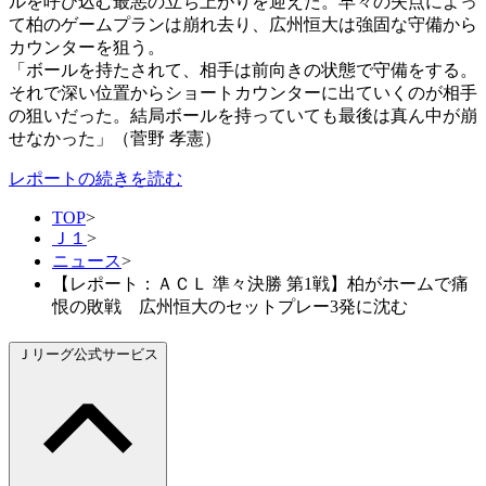
ルを呼び込む最悪の立ち上がりを迎えた。早々の失点によっ
て柏のゲームプランは崩れ去り、広州恒大は強固な守備から
カウンターを狙う。
「ボールを持たされて、相手は前向きの状態で守備をする。
それで深い位置からショートカウンターに出ていくのが相手
の狙いだった。結局ボールを持っていても最後は真ん中が崩
せなかった」（菅野 孝憲）
レポートの続きを読む
TOP
>
Ｊ１
>
ニュース
>
【レポート：ＡＣＬ 準々決勝 第1戦】柏がホームで痛
恨の敗戦 広州恒大のセットプレー3発に沈む
Ｊリーグ公式サービス