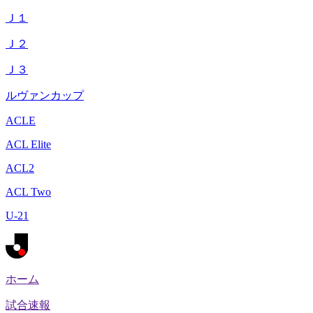
Ｊ１
Ｊ２
Ｊ３
ルヴァンカップ
ACLE
ACL Elite
ACL2
ACL Two
U-21
ホーム
試合速報