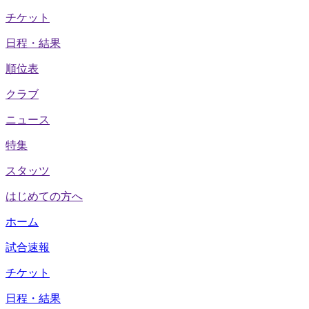
チケット
日程・結果
順位表
クラブ
ニュース
特集
スタッツ
はじめての方へ
ホーム
試合速報
チケット
日程・結果