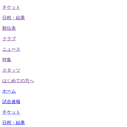
チケット
日程・結果
順位表
クラブ
ニュース
特集
スタッツ
はじめての方へ
ホーム
試合速報
チケット
日程・結果