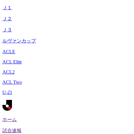
Ｊ１
Ｊ２
Ｊ３
ルヴァンカップ
ACLE
ACL Elite
ACL2
ACL Two
U-21
ホーム
試合速報