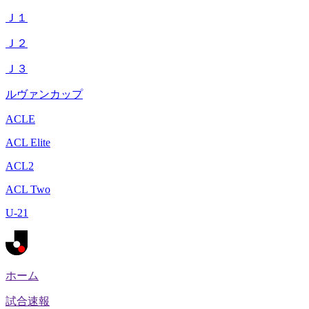
Ｊ１
Ｊ２
Ｊ３
ルヴァンカップ
ACLE
ACL Elite
ACL2
ACL Two
U-21
ホーム
試合速報