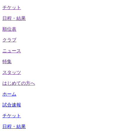
チケット
日程・結果
順位表
クラブ
ニュース
特集
スタッツ
はじめての方へ
ホーム
試合速報
チケット
日程・結果